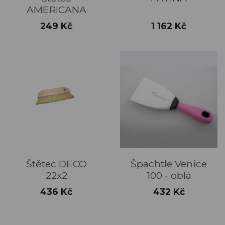
AMERICANA
Cena
Cena
249 Kč
1 162 Kč
Štětec DECO
Špachtle Venice
22x2
100 - oblá
Cena
Cena
436 Kč
432 Kč