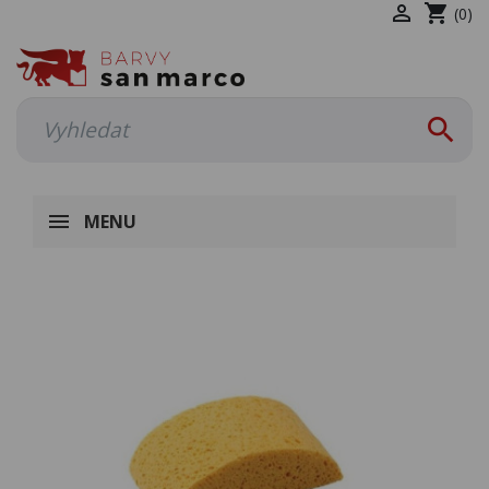

shopping_cart
(0)

MENU