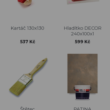
Kartáč 130x130
Hladítko DECOR
240x100x1
Cena
Cena
537 Kč
599 Kč
Štětec
PATINA