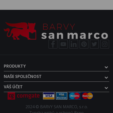
PRODUKTY
NAŠE SPOLEČNOST
VÁŠ ÚČET
2024 © BARVY SAN MARCO, s.r.o.
Tvorba webů a eshopů Brno