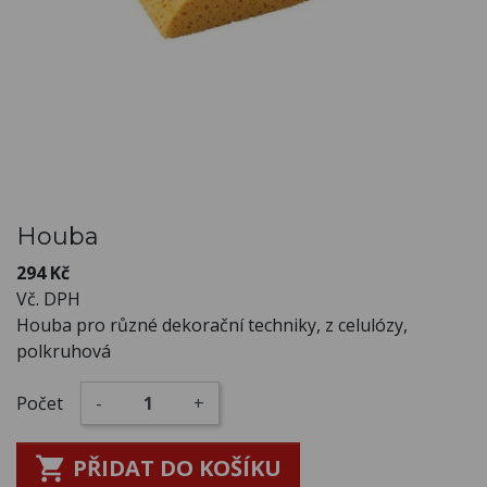
Houba
294 Kč
Vč. DPH
Houba pro různé dekorační techniky, z celulózy,
polkruhová
Počet
-
+

PŘIDAT DO KOŠÍKU