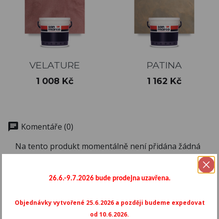
VELATURE
PATINA
Cena
Cena
1 008 Kč
1 162 Kč
chat
Komentáře (0)
Na tento produkt momentálně není přidána žádná
recenze.
26.6.-9.7.2026 bude prodejna uzavřena.
Zákazníci, kteří si koupili tento produkt,
Objednávky vytvořené 25.6.2026 a později budeme expedovat
koupili také:
od 10.6.2026.