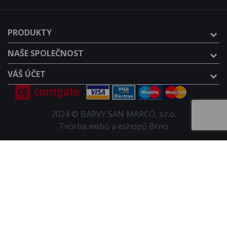
PRODUKTY
NAŠE SPOLEČNOST
VÁŠ ÚČET
2024 © BARVY SAN MARCO, s.r.o.
Tvorba webů a eshopů Brno