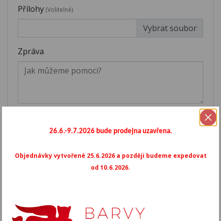
Přílohy
(Volitelné)
Vybrat soubor
Zpráva
Odesláním formuláře souhlasíte se zpracováním
osobních údajů
(číst)
26.6.-9.7.2026 bude prodejna uzavřena.
Objednávky vytvořené 25.6.2026 a později budeme expedovat
od 10.6.2026.
Informace o obchodu

Barvy San Marco