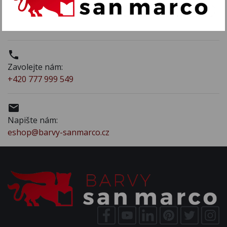
Heršpická 11e
639 00 Brno (areál H-park)
Czech Republic

Zavolejte nám:
+420 777 999 549

Napište nám:
eshop@barvy-sanmarco.cz