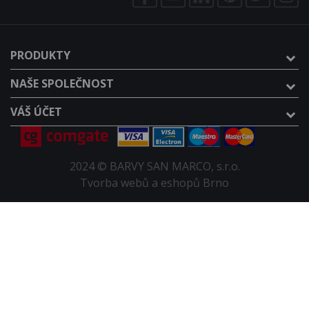
PRODUKTY
NAŠE SPOLEČNOST
VÁŠ ÚČET
2024 © BARVY SAN MARCO, s.r.o.
Tvorba webů a eshopů Brno