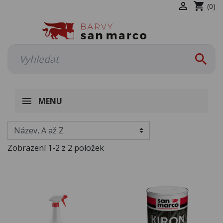

shopping_cart
(0)

MENU
Zobrazení 1-2 z 2 položek