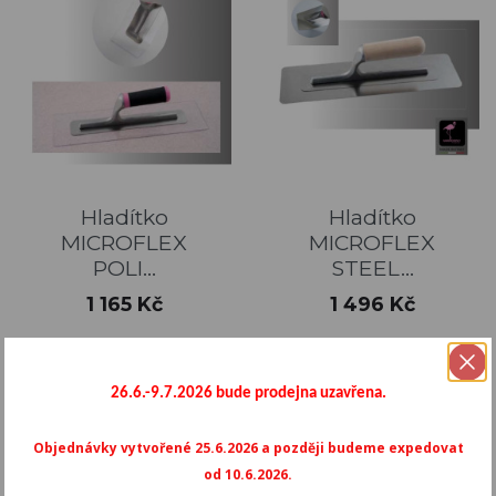
Hladítko
Hladítko
MICROFLEX
MICROFLEX
POLI...
STEEL...
Cena
Cena
1 165 Kč
1 496 Kč
26.6.-9.7.2026 bude prodejna uzavřena.
Objednávky vytvořené 25.6.2026 a později budeme expedovat
od 10.6.2026.