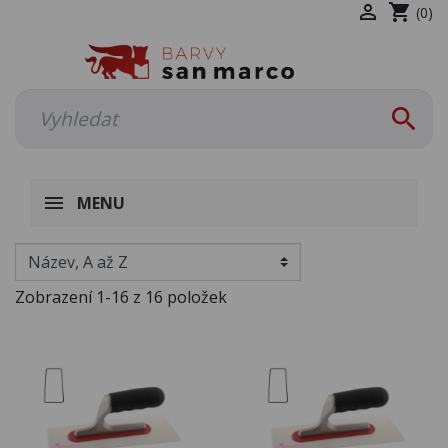

shopping_cart
(0)

MENU
Zobrazení 1-16 z 16 položek