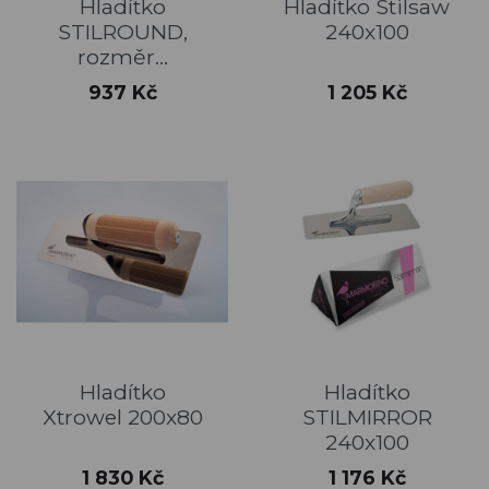
Hladítko
Hladítko Stilsaw
STILROUND,
240x100
rozměr...
Cena
Cena
937 Kč
1 205 Kč
Hladítko
Hladítko
Xtrowel 200x80
STILMIRROR
240x100
Cena
Cena
1 830 Kč
1 176 Kč