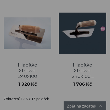
Hladítko
Hladítko
Xtrowel
Xtrowel
240x100
240x100...
Cena
Cena
1 928 Kč
1 786 Kč
Zobrazení 1-16 z 16 položek

Zpět na začátek