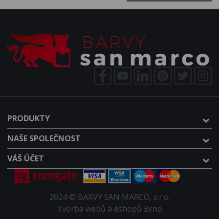
PRODUKTY
NAŠE SPOLEČNOST
VÁŠ ÚČET
2024 © BARVY SAN MARCO, s.r.o.
Tvorba webů a eshopů Brno