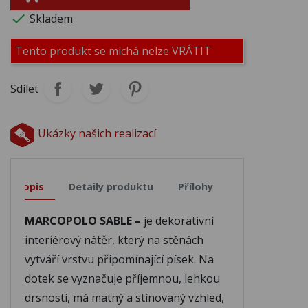

Skladem
M324
M325
M326
Tento produkt se míchá nelze VRÁTIT
Sdílet
M327
M328
M329
Ukázky našich realizací
M330
M331
M332
Popis
Detaily produktu
Přílohy
M333
M334
M335
MARCOPOLO SABLE –
je dekorativní
M336
M337
M338
interiérový nátěr, který na stěnách
vytváří vrstvu připomínající písek. Na
dotek se vyznačuje příjemnou, lehkou
M339
M340
M341
drsností, má matný a stínovaný vzhled,