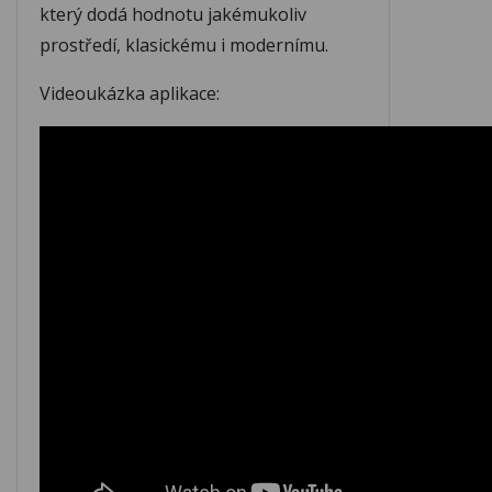
který dodá hodnotu jakémukoliv
M342
M343
M344
prostředí, klasickému i modernímu.
Videoukázka aplikace:
M345
M346
M347
M348
M349
M350
M351
M352
M353
M354
M355
M356
M357
M358
M359