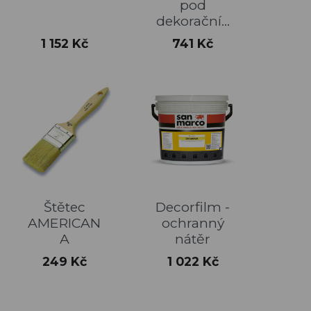
pod
dekorační...
Cena
Cena
1 152 Kč
741 Kč
Štětec
Decorfilm -
AMERICAN
ochranný
A
nátěr
Cena
Cena
249 Kč
1 022 Kč