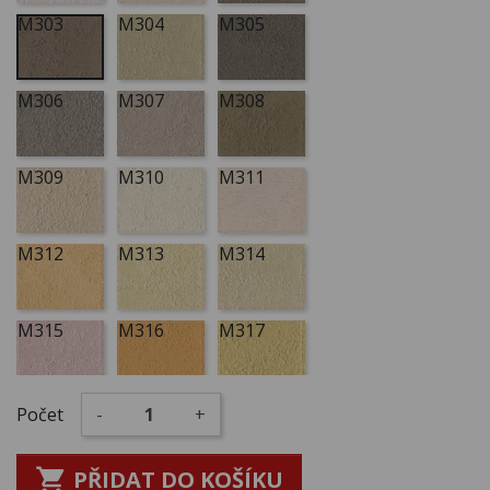
M303
M304
M305
M306
M307
M308
M309
M310
M311
M312
M313
M314
M315
M316
M317
M318
M319
M320
Počet
-
+

PŘIDAT DO KOŠÍKU
M321
M322
M323