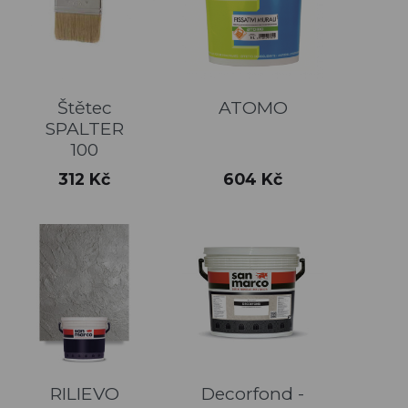
Štětec
ATOMO
SPALTER
100
Cena
Cena
312 Kč
604 Kč
RILIEVO
Decorfond -