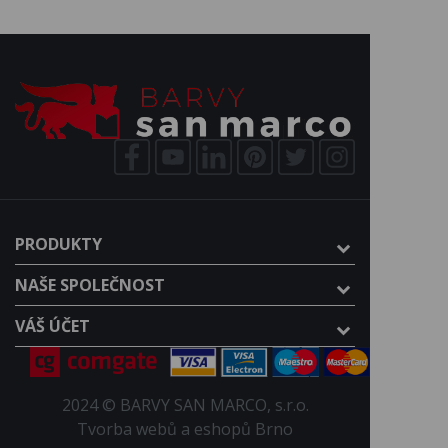
PRODUKTY
NAŠE SPOLEČNOST
VÁŠ ÚČET
2024 © BARVY SAN MARCO, s.r.o.
Tvorba webů a eshopů Brno