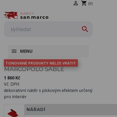

shopping_cart
(0)

MENU
TONOVANÉ PRODUKTY NELZE VRÁTIT
MARCOPOLO SABLE
1 860 Kč
Vč. DPH
dekorativní nátěr s pískovým efektem určený
pro interiér
NÁŘADÍ