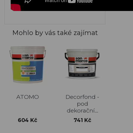
Mohlo by vás také zajímat
ATOMO
Decorfond -
pod
dekorační...
Cena
Cena
604 Kč
741 Kč