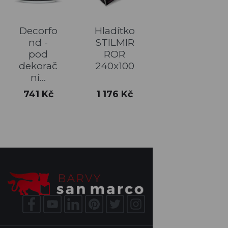
Decorfo
Hladítko
nd -
STILMIR
pod
ROR
dekorač
240x100
ní...
Cena
Cena
741 Kč
1 176 Kč