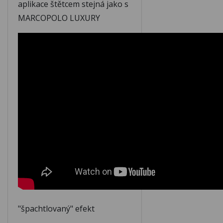
aplikace štětcem stejná jako s
M137
M138
MARCOPOLO LUXURY
M139
M140
M141
M142
M143
M144
M145
M146
M147
M148
"špachtlovaný" efekt