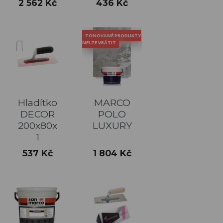
Cena
Cena
2 562 Kč
436 Kč
TONOVANÉ PRODUKTY
NELZE VRÁTIT
Hladítko
MARCO
DECOR
POLO
200x80x
LUXURY
1
Cena
Cena
537 Kč
1 804 Kč