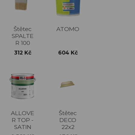
Štětec
ATOMO
SPALTE
R 100
Cena
Cena
312 Kč
604 Kč
ALLOVE
Štětec
R TOP -
DECO
SATIN
22x2