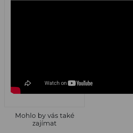
M149
M150
M151
M152
M153
M154
M155
M156
M157
M158
M159
M160
Mohlo by vás také
zajímat
ARGENTO