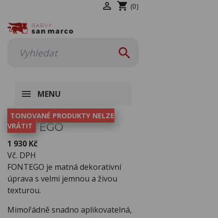

shopping_cart
(0)

MENU
TONOVANÉ PRODUKTY NELZE
FONTEGO
VRÁTIT
1 930 Kč
Vč. DPH
FONTEGO je matná dekorativní
úprava s velmi jemnou a živou
texturou.
Mimořádně snadno aplikovatelná,