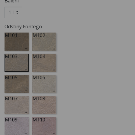
Balení
Odstíny Fontego
M101
M102
M103
M104
M105
M106
M107
M108
M109
M110