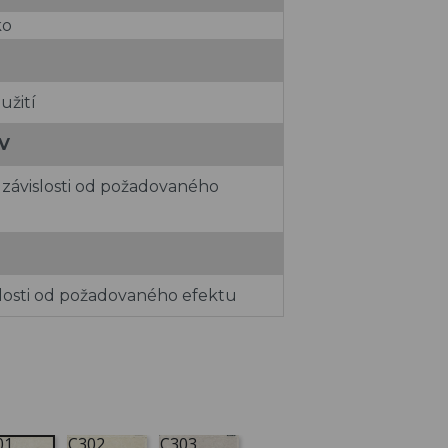
ko
užití
V
v závislosti od požadovaného
islosti od požadovaného efektu
01
C302
C303