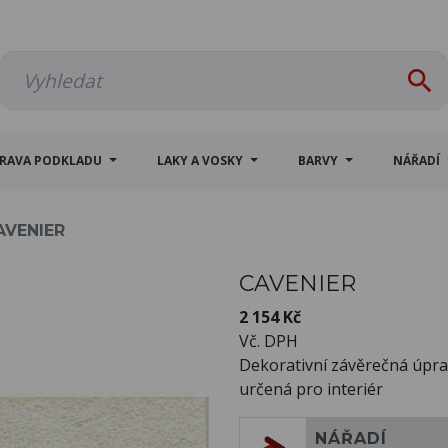

PRAVA PODKLADU
LAKY A VOSKY
BARVY
NÁŘADÍ
AVENIER
CAVENIER
2 154 Kč
Vč. DPH
Dekorativní závěrečná úpr
určená pro interiér
NÁŘADÍ