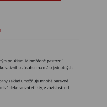
36
C337
C338
41
C342
C343
í
46
C347
chým použitím. Mimořádně pastozní
ekorativního zásahu i na málo jednotných
 Stříbrný základ umožňuje mnohé barevné
ivé dekorativní efekty, v závislosti od