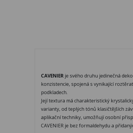
CAVENIER
je svého druhu jedinečná deko
konzistencie, spojená s vynikající roztě
podkladech.
Její textura má charakteristický krystali
varianty, od teplých tónů klasičtějších z
aplikační techniky, umožňují osobní přis
CAVENIER je bez formaldehydu a přidaný