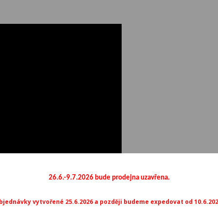
26.6.-9.7.2026 bude prodejna uzavřena.
bjednávky vytvořené 25.6.2026 a později budeme expedovat od 10.6.202