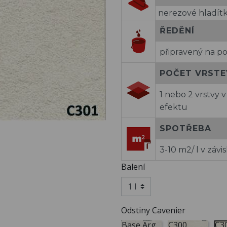
nerezové hladít
ŘEDĚNÍ
připravený na po
POČET VRSTE
1 nebo 2 vrstvy 
efektu
SPOTŘEBA
3-10 m2/ l v záv
Balení
Odstiny Cavenier
Base Arg.
C300
C3