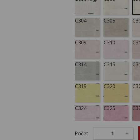
C304
C305
C3
C309
C310
C3
C314
C315
C3
C319
C320
C3
C324
C325
C3
C329
C330
C3
Počet
-
+