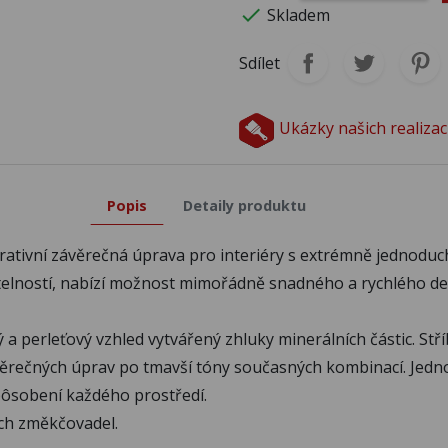

Skladem
C334
C335
C3
Sdílet
C339
C340
C3
Ukázky našich realizac
C344
C345
C3
Popis
Detaily produktu
rativní závěrečná úprava pro interiéry s extrémně jednodu
ratelností, nabízí možnost mimořádně snadného a rychlého d
cký a perleťový vzhled vytvářený zhluky minerálních částic.
ávěrečných úprav po tmavší tóny současných kombinací. Jednotl
pôsobení každého prostředí.
ch změkčovadel.