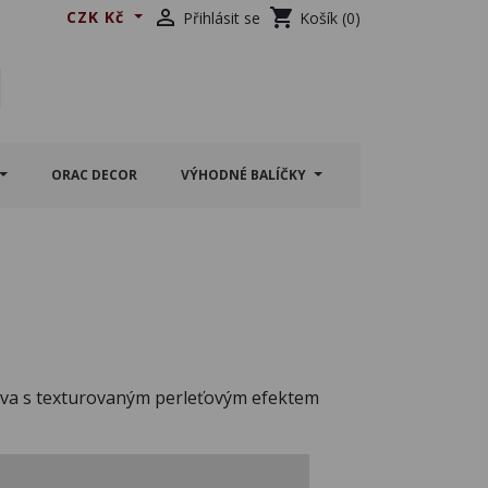

shopping_cart
CZK Kč
Přihlásit se
Košík
(0)
ORAC DECOR
VÝHODNÉ BALÍČKY
ava s texturovaným perleťovým efektem