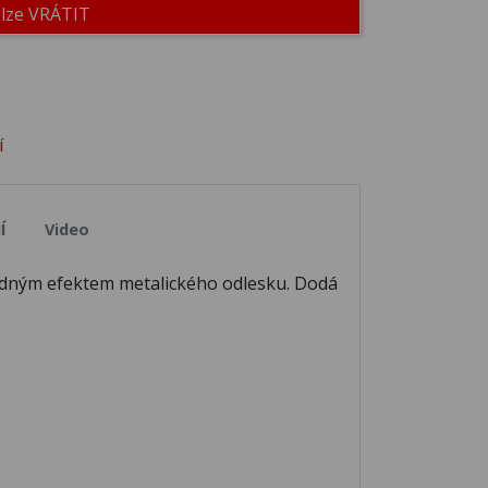
elze VRÁTIT
38
M039
M040
43
M044
M045
í
48
M049
M050
Í
Video
ořádným efektem metalického odlesku. Dodá
53
M054
M055
:
58
M059
M060
63
M064
M065