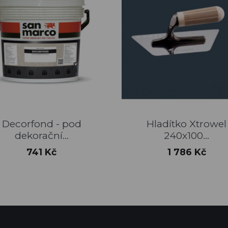
Rychlý náhled
Rychlý náhled


Decorfond - pod
Hladítko Xtrowel
dekorační...
240x100...
Cena
Cena
741 Kč
1 786 Kč