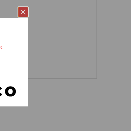
68
M069
M070
73
M074
M075
6.