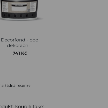
Rychlý náhled

Decorfond - pod
dekorační...
Cena
741 Kč
na žádná recenze.
odukt, koupili také: