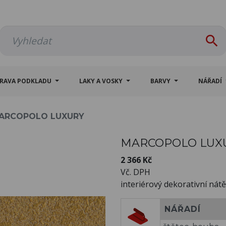

PRAVA PODKLADU
LAKY A VOSKY
BARVY
NÁŘADÍ
ARCOPOLO LUXURY
MARCOPOLO LUX
2 366 Kč
Vč. DPH
interiérový dekorativní nátě
NÁŘADÍ