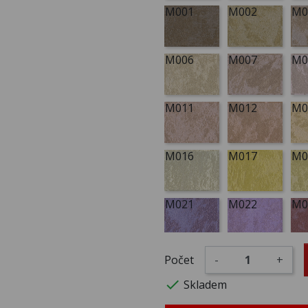
M001
M002
M0
M006
M007
M0
M011
M012
M0
M016
M017
M0
M021
M022
M0
M026
M027
M0
Počet
-
+

Skladem
M031
M032
M0