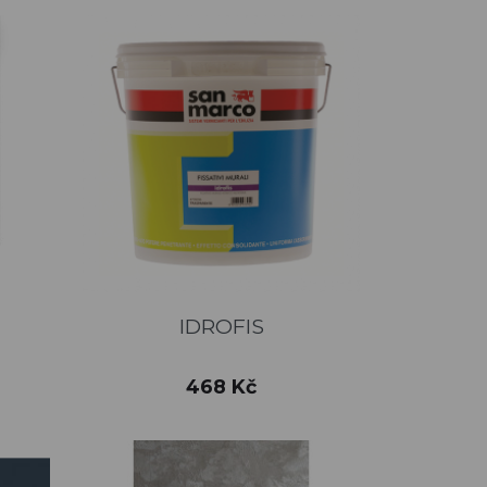
Rychlý náhled

IDROFIS
5
6
Cena
468 Kč