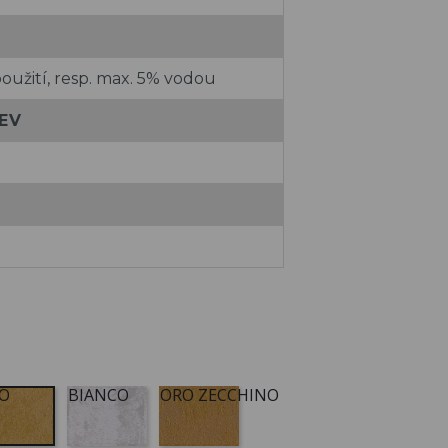
oužití, resp. max. 5% vodou
EV
O
BIANCO
ORO ZECCHINO