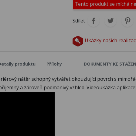
Tento produkt se míchá n
M036
M037
M0
Sdílet
M041
M042
M0
Ukázky našich realizac
M046
M047
M0
Detaily produktu
Přílohy
DOKUMENTY KE STAŽEN
teriérový nátěr schopný vytvářet okouzlující povrch s mim
M051
M052
M0
příjemný a zároveň podmanivý vzhled. Videoukázka aplikace
M056
M057
M0
M061
M062
M0