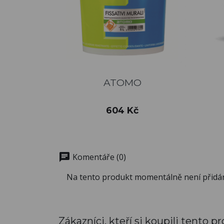
Rychlý náhled

ATOMO
Cena
604 Kč
chat
Komentáře (0)
Na tento produkt momentálně není přidá
Zákazníci, kteří si koupili tento pr