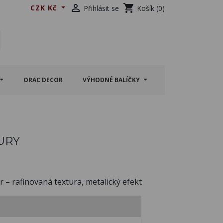

shopping_cart
CZK Kč
Přihlásit se
Košík
(0)
ORAC DECOR
VÝHODNÉ BALÍČKY
URY
r – rafinovaná textura, metalický efekt