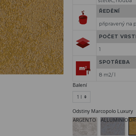
štětec, houba
ŘEDĚNÍ
připravený na p
POČET VRST
1
SPOTŘEBA
8 m2/ l
Balení
Odstiny Marcopolo Luxury
ARGENTO
ALLUMINIO
OR