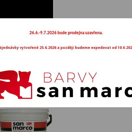
M066
M067
M0
M071
M072
M0
26.6.-9.7.2026 bude prodejna uzavřena.
bjednávky vytvořené 25.6.2026 a později budeme expedovat od 10.6.202
M076
Mohlo by vás také zajímat