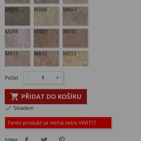
M005
M006
M007
M008
M009
M010
M011
M012
M013
M014
M015
M016
Počet
-
+

PŘIDAT DO KOŠÍKU
M017
M018
M019

Skladem
M020
M021
M022
Tento produkt se míchá nelze VRÁTIT
Sdílet