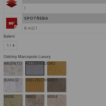
1
SPOTŘEBA
8 m2/ l
Balení
Odstiny Marcopolo Luxury
ARGENTO
ALLUMINIO
ORO
BIANCO
ORO ZECCHINO
M001
M002
M003
M004