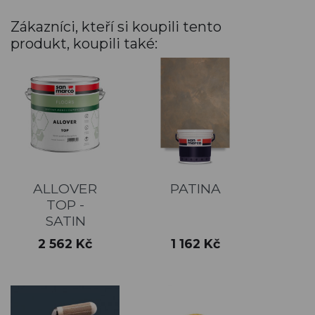
Zákazníci, kteří si koupili tento
produkt, koupili také:
ALLOVER
PATINA
TOP -
SATIN
Cena
Cena
2 562 Kč
1 162 Kč