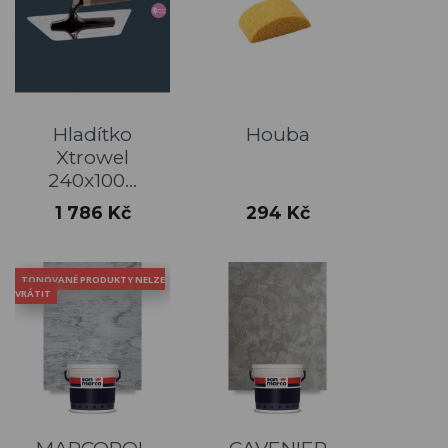
Hladítko
Houba
Xtrowel
240x100...
Cena
Cena
1 786 Kč
294 Kč
TONOVANÉ PRODUKTY NELZE
VRÁTIT