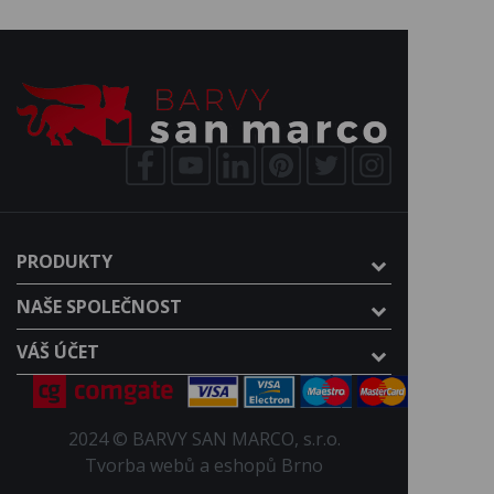
PRODUKTY
NAŠE SPOLEČNOST
VÁŠ ÚČET
2024 © BARVY SAN MARCO, s.r.o.
Tvorba webů a eshopů Brno