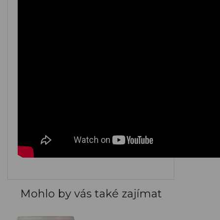
M044
M045
M046
M047
M048
M049
M050
M051
M052
M053
M054
M055
M056
M057
M058
Mohlo by vás také zajímat
M059
M060
M061