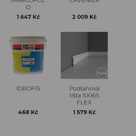
MARCOPOL
CAVENIER
O
Cena
Cena
1 647 Kč
2 009 Kč
IDROFIS
Podlahová
lišta SX165
FLEX
Cena
Cena
468 Kč
1 579 Kč