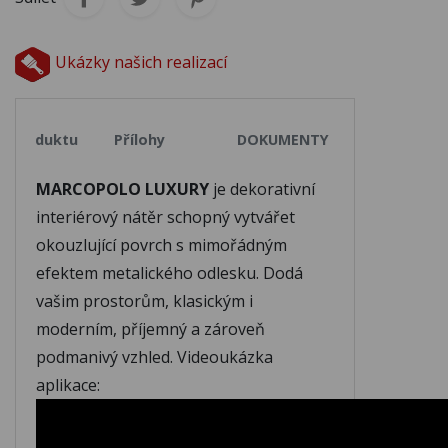
M023
M024
M025
Ukázky našich realizací
M026
M027
M028
ly produktu
Přílohy
DOKUMENTY KE STAŽENÍ
M029
M030
M031
MARCOPOLO LUXURY
je dekorativní
M032
M033
M034
interiérový nátěr schopný vytvářet
okouzlující povrch s mimořádným
efektem metalického odlesku. Dodá
M035
M036
M037
vašim prostorům, klasickým i
moderním, příjemný a zároveň
M038
M039
M040
podmanivý vzhled. Videoukázka
aplikace:
M041
M042
M043