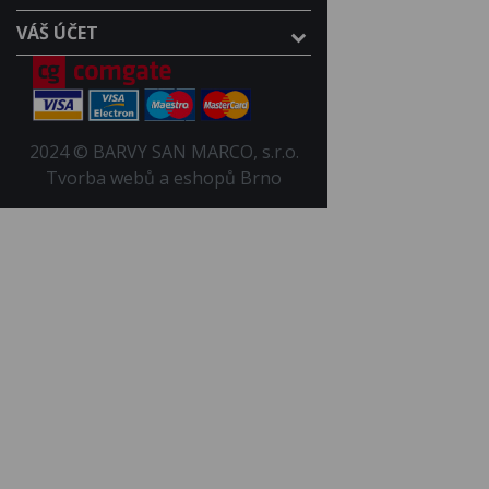
VÁŠ ÚČET
2024 © BARVY SAN MARCO, s.r.o.
Tvorba webů a eshopů Brno