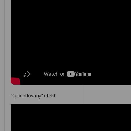
M139
M140
M141
M142
M143
M144
M145
M146
M147
M148
"špachtlovaný" efekt
M149
M150
M151
M152