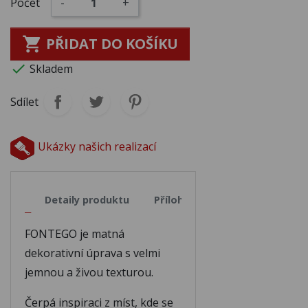
Počet
-
+

PŘIDAT DO KOŠÍKU
M115
M116

Skladem
M117
M118
Sdílet
M119
M120
Ukázky našich realizací
M121
M122
opis
Detaily produktu
Přílohy
FONTEGO je matná
M123
M124
dekorativní úprava s velmi
jemnou a živou texturou.
M125
M126
Čerpá inspiraci z míst, kde se