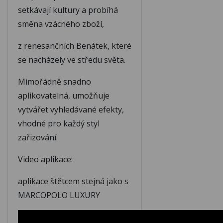
setkávají kultury a probíhá
M127
M128
směna vzácného zboží,
z renesančních Benátek, které
M129
M130
se nacházely ve středu světa.
Mimořádně snadno
M131
M132
aplikovatelná, umožňuje
vytvářet vyhledávané efekty,
vhodné pro každý styl
M133
M134
zařizování.
M135
M136
Video aplikace:
aplikace štětcem stejná jako s
M137
M138
MARCOPOLO LUXURY