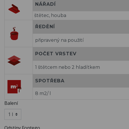
NÁŘADÍ
štětec, houba
ŘEDĚNÍ
připravený na použití
POČET VRSTEV
1 štětcem nebo 2 hladítkem
SPOTŘEBA
8 m2/ l
Balení
Odstíny Fontego