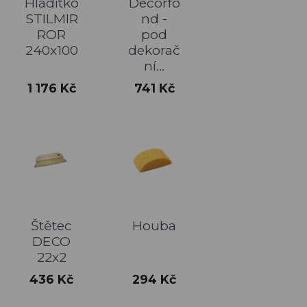
Hladítko
Decorfo
STILMIR
nd -
ROR
pod
240x100
dekorač
ní...
Cena
Cena
1 176 Kč
741 Kč
Štětec
Houba
DECO
22x2
Cena
Cena
436 Kč
294 Kč