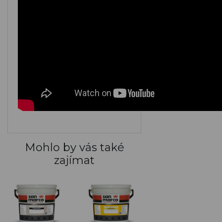
M153
M154
M155
M156
M157
M158
M159
M160
Mohlo by vás také
zajímat
ARGENTO