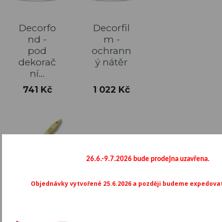
Decorfo
Decorfil
nd -
m -
pod
ochrann
dekorač
ý nátěr
ní...
Cena
Cena
741 Kč
1 022 Kč
26.6.-9.7.2026 bude prodejna uzavřena.
Objednávky vytvořené 25.6.2026 a později budeme expedovat 
Štětec
AMERIC
ANA