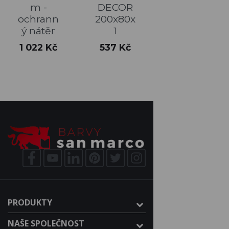
m -
DECOR
ochrann
200x80x
ý nátěr
1
Cena
Cena
1 022 Kč
537 Kč
PRODUKTY
NAŠE SPOLEČNOST