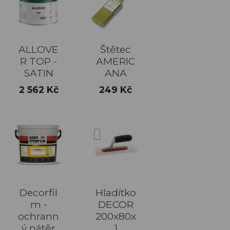
ALLOVE
Štětec
R TOP -
AMERIC
SATIN
ANA
Cena
Cena
2 562 Kč
249 Kč
Decorfil
Hladítko
m -
DECOR
ochrann
200x80x
ý nátěr
1