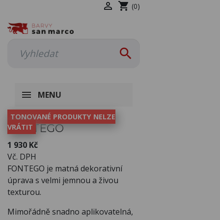

shopping_cart
(0)

MENU
TONOVANÉ PRODUKTY NELZE
FONTEGO
VRÁTIT
1 930 Kč
Vč. DPH
FONTEGO je matná dekorativní
úprava s velmi jemnou a živou
texturou.
Mimořádně snadno aplikovatelná,