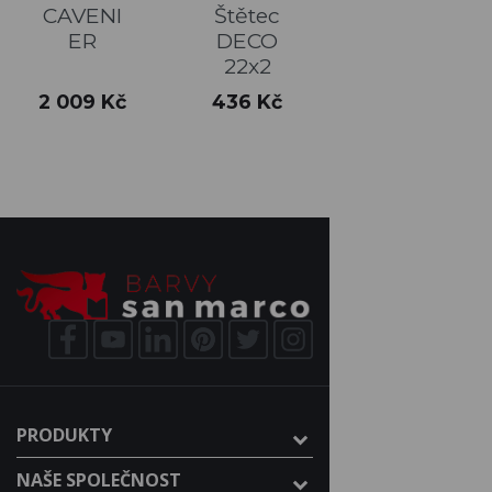
CAVENI
Štětec
ER
DECO
22x2
Cena
Cena
2 009 Kč
436 Kč
PRODUKTY
NAŠE SPOLEČNOST