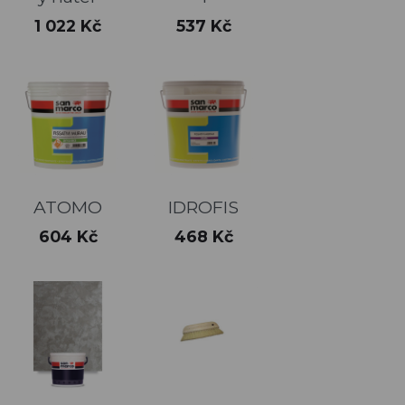
Cena
Cena
1 022 Kč
537 Kč
ATOMO
IDROFIS
Cena
Cena
604 Kč
468 Kč