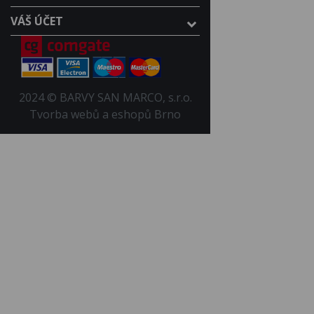
VÁŠ ÚČET
2024 © BARVY SAN MARCO, s.r.o.
Tvorba webů a eshopů Brno