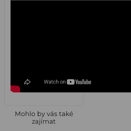
M149
M150
M151
M152
M153
M154
M155
M156
M157
M158
M159
M160
Mohlo by vás také
zajímat
ARGENTO