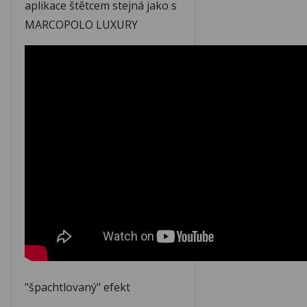
aplikace štětcem stejná jako s
M137
M138
MARCOPOLO LUXURY
M139
M140
M141
M142
M143
M144
M145
M146
M147
M148
"špachtlovaný" efekt