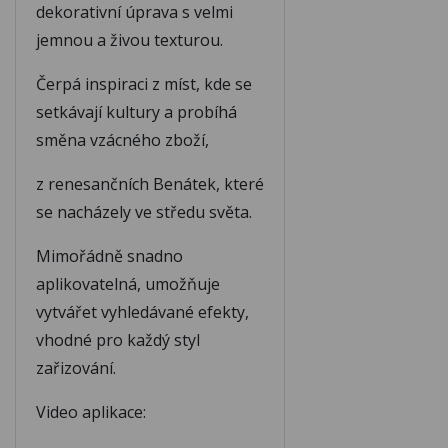
dekorativní úprava s velmi
jemnou a živou texturou.
M125
M126
Čerpá inspiraci z míst, kde se
setkávají kultury a probíhá
M127
M128
směna vzácného zboží,
z renesančních Benátek, které
M129
M130
se nacházely ve středu světa.
Mimořádně snadno
M131
M132
aplikovatelná, umožňuje
vytvářet vyhledávané efekty,
vhodné pro každý styl
M133
M134
zařizování.
M135
M136
Video aplikace: