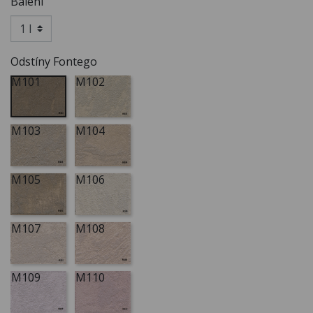
Balení
Odstíny Fontego
M101
M102
M103
M104
M105
M106
M107
M108
M109
M110