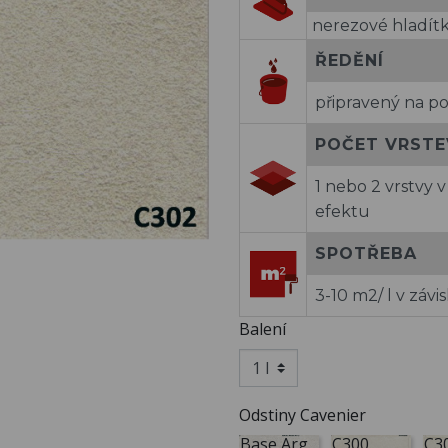
nerezové hladít
ŘEDĚNÍ
připravený na po
POČET VRSTE
1 nebo 2 vrstvy 
efektu
SPOTŘEBA
3-10 m2/ l v záv
Balení
Odstiny Cavenier
Base Arg.
C300
C3