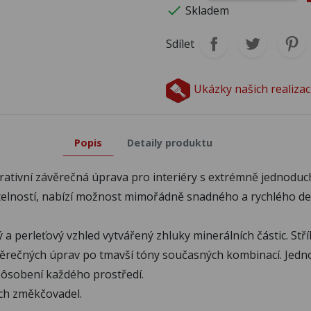

Skladem
C334
C335
C3
Sdílet
C339
C340
C3
Ukázky našich realizac
C344
C345
C3
Popis
Detaily produktu
rativní závěrečná úprava pro interiéry s extrémně jednodu
ratelností, nabízí možnost mimořádně snadného a rychlého d
cký a perleťový vzhled vytvářený zhluky minerálních částic.
ávěrečných úprav po tmavší tóny současných kombinací. Jednotl
pôsobení každého prostředí.
ch změkčovadel.