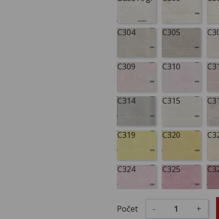
C304
C305
C3
C309
C310
C3
C314
C315
C3
C319
C320
C3
C324
C325
C3
C329
C330
C3
Počet
-
+