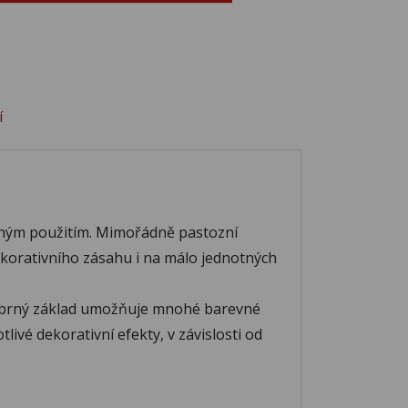
36
C337
C338
41
C342
C343
í
46
C347
chým použitím. Mimořádně pastozní
ekorativního zásahu i na málo jednotných
 Stříbrný základ umožňuje mnohé barevné
ivé dekorativní efekty, v závislosti od