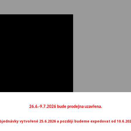
26.6.-9.7.2026 bude prodejna uzavřena.
bjednávky vytvořené 25.6.2026 a později budeme expedovat od 10.6.202