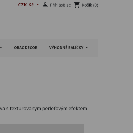

shopping_cart
CZK Kč
Přihlásit se
Košík
(0)
ORAC DECOR
VÝHODNÉ BALÍČKY
ava s texturovaným perleťovým efektem