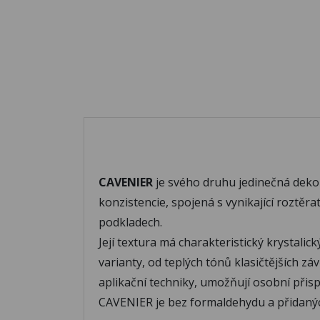
CAVENIER
je svého druhu jedinečná deko
konzistencie, spojená s vynikající roztě
podkladech.
Její textura má charakteristický krystali
varianty, od teplých tónů klasičtějších z
aplikační techniky, umožňují osobní přis
CAVENIER je bez formaldehydu a přidaný