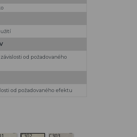
ko
užití
V
v závislosti od požadovaného
islosti od požadovaného efektu
01
C302
C303