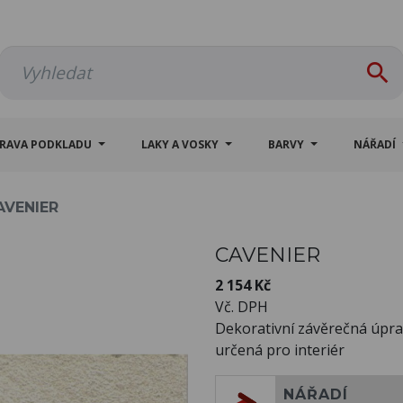

PRAVA PODKLADU
LAKY A VOSKY
BARVY
NÁŘADÍ
AVENIER
CAVENIER
2 154 Kč
Vč. DPH
Dekorativní závěrečná úpr
určená pro interiér
NÁŘADÍ