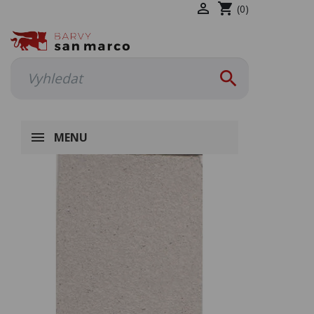

shopping_cart
(0)

MENU