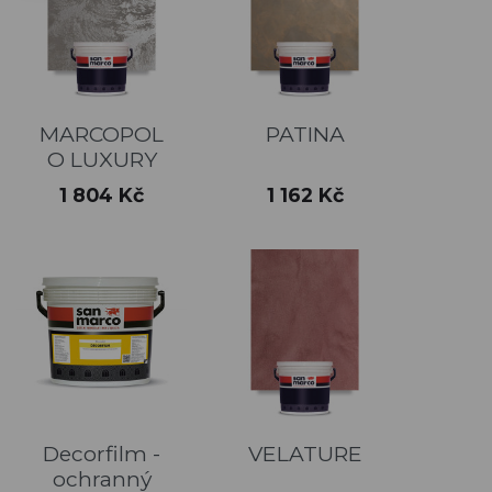
MARCOPOL
PATINA
O LUXURY
Cena
Cena
1 804 Kč
1 162 Kč
Decorfilm -
VELATURE
ochranný