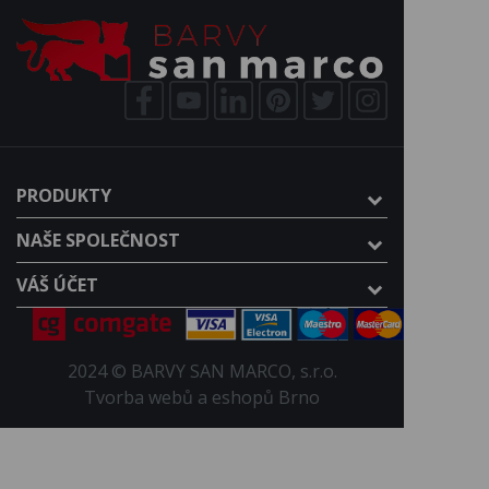
PRODUKTY
NAŠE SPOLEČNOST
VÁŠ ÚČET
2024 © BARVY SAN MARCO, s.r.o.
Tvorba webů a eshopů Brno