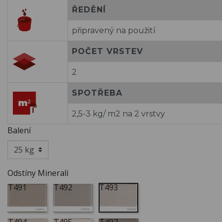
ŘEDĚNÍ
připravený na použití
POČET VRSTEV
2
SPOTŘEBA
2,5-3 kg/ m2 na 2 vrstvy
Balení
Odstíny Minerali
T491
T492
T493