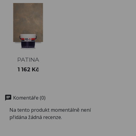
PATINA
Cena
1 162 Kč
chat
Komentáře (0)
Na tento produkt momentálně není
přidána žádná recenze.