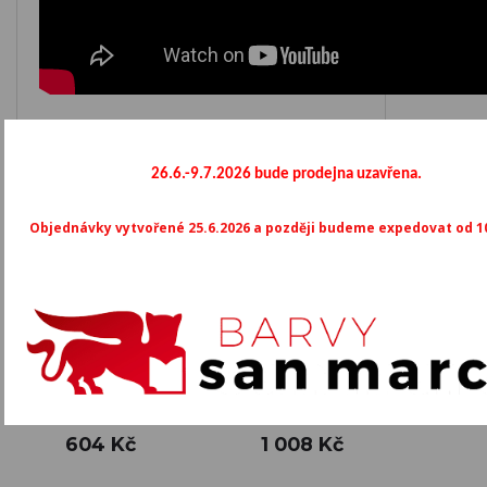
Mohlo by vás také zajímat
26.6.-9.7.2026 bude prodejna uzavřena.
Objednávky vytvořené 25.6.2026 a později budeme expedovat od 10
ATOMO
VELATURE
Cena
Cena
604 Kč
1 008 Kč