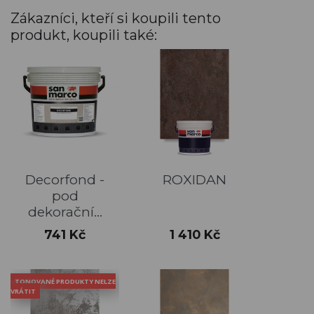
Zákazníci, kteří si koupili tento
produkt, koupili také:
Decorfond -
ROXIDAN
pod
dekorační...
Cena
Cena
741 Kč
1 410 Kč
TONOVANÉ PRODUKTY NELZE
VRÁTIT