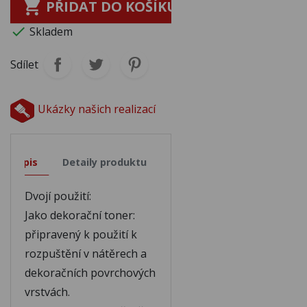

PŘIDAT DO KOŠÍKU

Skladem
Sdílet
Ukázky našich realizací
Popis
Detaily produktu
Dvojí použití:
Jako dekorační toner:
připravený k použití k
rozpuštění v nátěrech a
dekoračních povrchových
vrstvách.