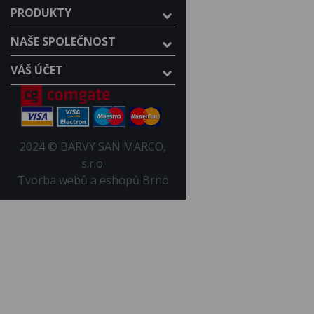
PRODUKTY
NAŠE SPOLEČNOST
VÁŠ ÚČET
2024 © BARVY SAN MARCO,
s.r.o.
Tvorba webů a eshopů Brno