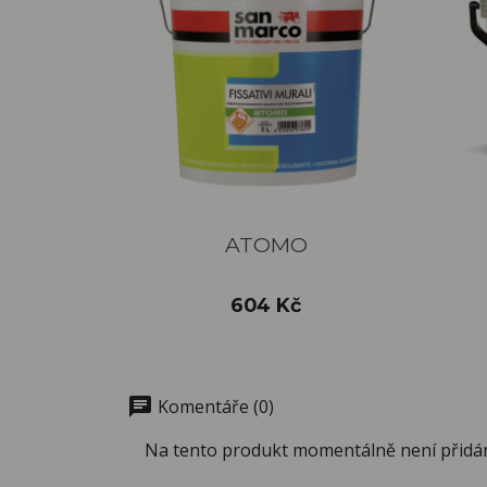
Rychlý náhled

ATOMO
Cena
604 Kč
chat
Komentáře (0)
Na tento produkt momentálně není přidá