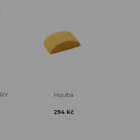
Rychlý náhled

RY
Houba
ZECCHINO
6
Cena
294 Kč