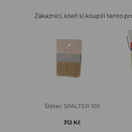
Zákazníci, kteří si koupili tento pr
Rychlý náhled

Štětec SPALTER 100
Cena
312 Kč