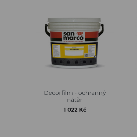
Rychlý náhled

Decorfilm - ochranný
nátěr
Cena
1 022 Kč