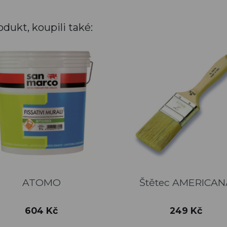
odukt, koupili také:
Rychlý náhled
Rychlý náhled


ATOMO
Štětec AMERICAN
Cena
Cena
604 Kč
249 Kč