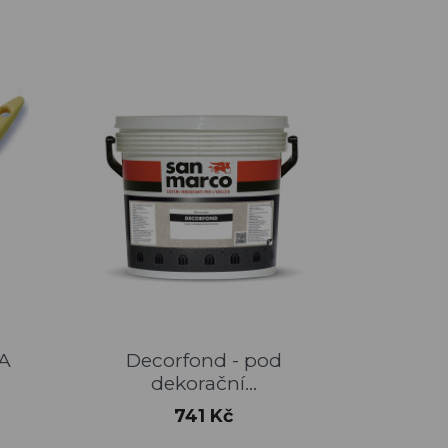
Rychlý náhled

A
Decorfond - pod
dekorační...
Cena
741 Kč