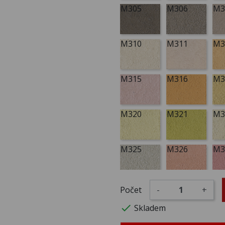
M305
M306
M3
M310
M311
M3
M315
M316
M3
M320
M321
M3
M325
M326
M3
M330
M331
M3
Počet
-
+

Skladem
M335
M336
M3