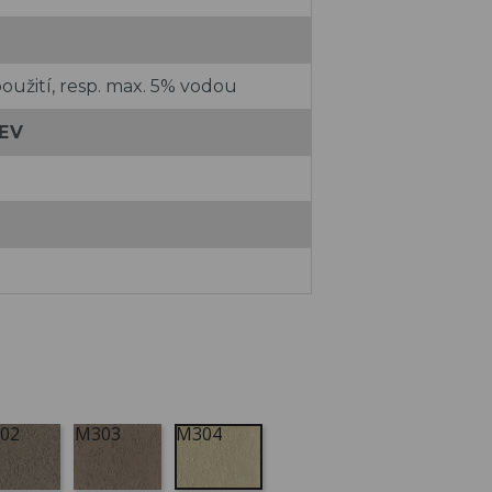
oužití, resp. max. 5% vodou
EV
02
M303
M304