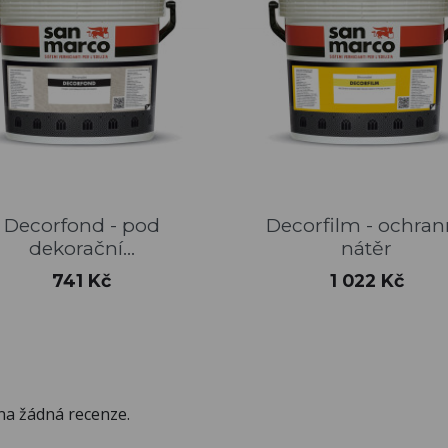
Rychlý náhled
Rychlý náhled


Decorfond - pod
Decorfilm - ochran
dekorační...
nátěr
Cena
Cena
741 Kč
1 022 Kč
na žádná recenze.