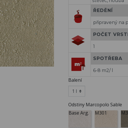
štětec, houba
ŘEDĚNÍ
připravený na p
POČET VRST
1
SPOTŘEBA
6-8 m2/ l
Balení
Odstiny Marcopolo Sable
Base Arg.
M301
M3