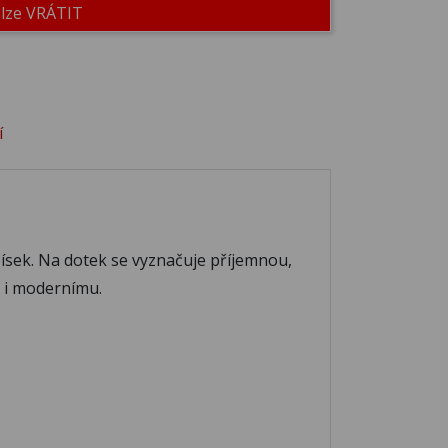
elze VRÁTIT
42
M343
M344
47
M348
M349
í
52
M353
M354
 písek. Na dotek se vyznačuje příjemnou,
57
M358
M359
u i modernímu.