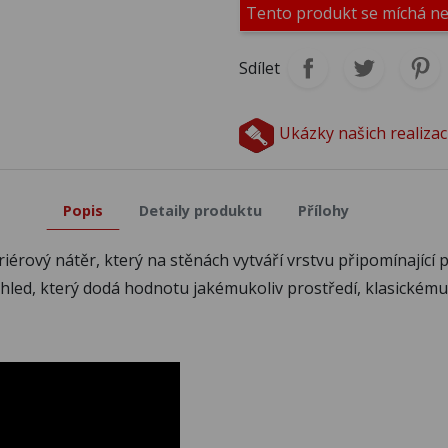
Tento produkt se míchá n
M340
M341
M3
Sdílet
M345
M346
M3
Ukázky našich realizac
M350
M351
M3
Popis
Detaily produktu
Přílohy
eriérový nátěr, který na stěnách vytváří vrstvu připomínající
M355
M356
M3
hled, který dodá hodnotu jakémukoliv prostředí, klasickém