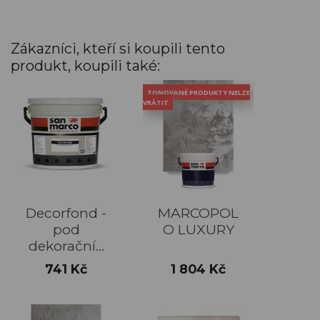
Zákazníci, kteří si koupili tento
produkt, koupili také:
TONOVANÉ PRODUKTY NELZE
VRÁTIT
Decorfond -
MARCOPOL
pod
O LUXURY
dekorační...
Cena
Cena
741 Kč
1 804 Kč