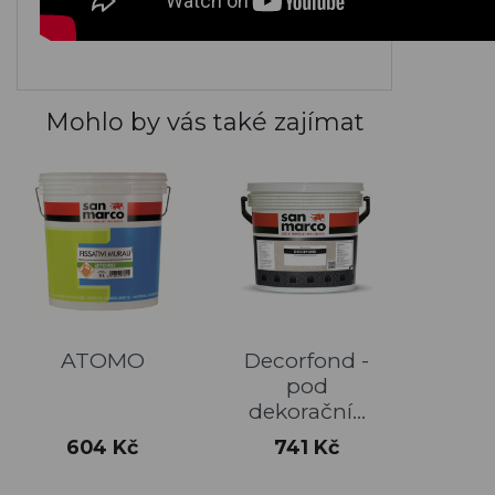
Mohlo by vás také zajímat
ATOMO
Decorfond -
pod
dekorační...
Cena
Cena
604 Kč
741 Kč