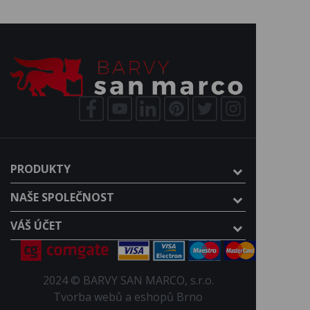
PRODUKTY
NAŠE SPOLEČNOST
VÁŠ ÚČET
2024 © BARVY SAN MARCO, s.r.o.
Tvorba webů a eshopů Brno