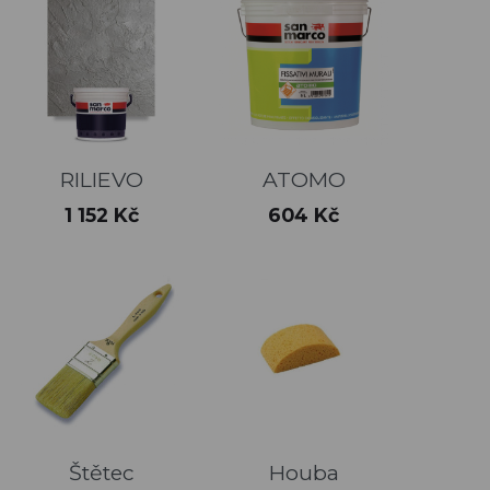
RILIEVO
ATOMO
Cena
Cena
1 152 Kč
604 Kč
Štětec
Houba