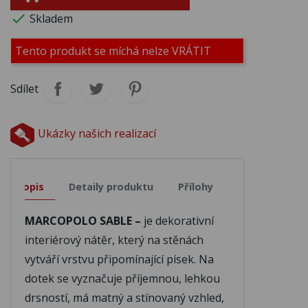

Skladem
M324
M325
M326
Tento produkt se míchá nelze VRÁTIT
Sdílet
M327
M328
M329
Ukázky našich realizací
M330
M331
M332
Popis
Detaily produktu
Přílohy
M333
M334
M335
MARCOPOLO SABLE –
je dekorativní
M336
M337
M338
interiérový nátěr, který na stěnách
vytváří vrstvu připomínající písek. Na
dotek se vyznačuje příjemnou, lehkou
M339
M340
M341
drsností, má matný a stínovaný vzhled,