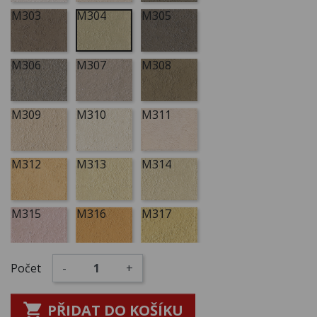
M303
M304
M305
M306
M307
M308
M309
M310
M311
M312
M313
M314
M315
M316
M317
M318
M319
M320
Počet
-
+

PŘIDAT DO KOŠÍKU
M321
M322
M323