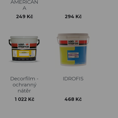
AMERICAN
A
Cena
Cena
249 Kč
294 Kč
Decorfilm -
IDROFIS
ochranný
nátěr
Cena
Cena
1 022 Kč
468 Kč