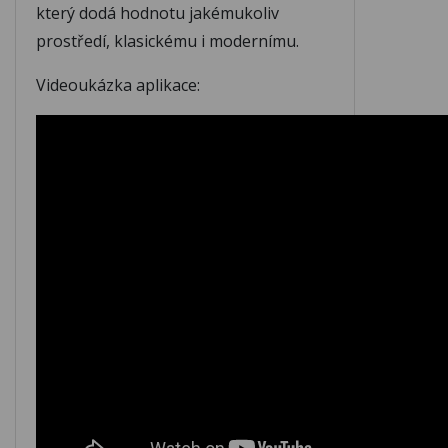
který dodá hodnotu jakémukoliv
M342
M343
M344
prostředí, klasickému i modernímu.
Videoukázka aplikace:
M345
M346
M347
M348
M349
M350
M351
M352
M353
M354
M355
M356
M357
M358
M359