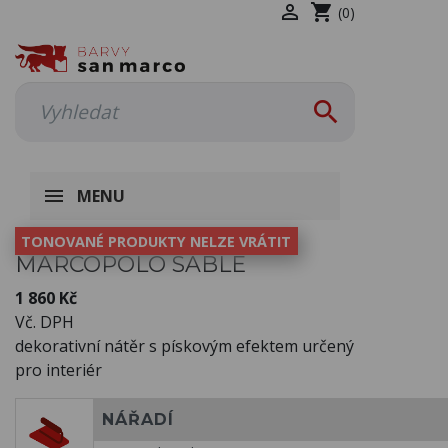

shopping_cart
(0)

MENU
TONOVANÉ PRODUKTY NELZE VRÁTIT
MARCOPOLO SABLE
1 860 Kč
Vč. DPH
dekorativní nátěr s pískovým efektem určený
pro interiér
NÁŘADÍ