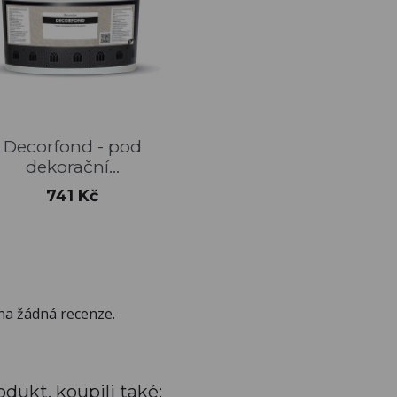
Rychlý náhled

Decorfond - pod
dekorační...
Cena
741 Kč
na žádná recenze.
odukt, koupili také: