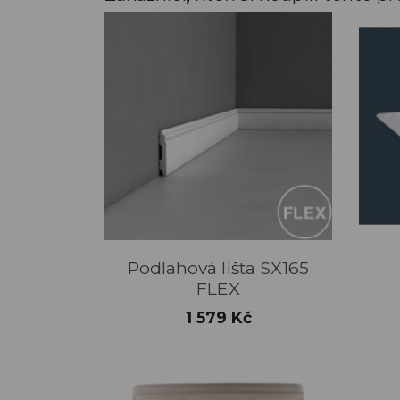
Rychlý náhled

Podlahová lišta SX165
FLEX
Cena
1 579 Kč