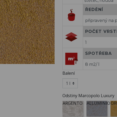
štětec, houba
ŘEDĚNÍ
připravený na p
POČET VRST
1
SPOTŘEBA
8 m2/ l
Balení
Odstiny Marcopolo Luxury
ARGENTO
ALLUMINIO
OR