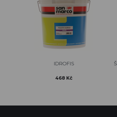
Rychlý náhled

IDROFIS
Š
Cena
468 Kč