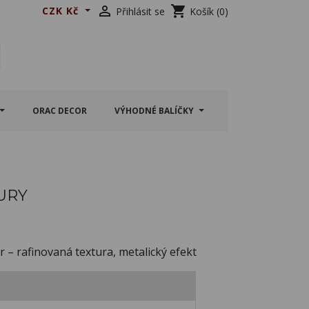

shopping_cart
CZK Kč
Přihlásit se
Košík
(0)
ORAC DECOR
VÝHODNÉ BALÍČKY
URY
r – rafinovaná textura, metalický efekt