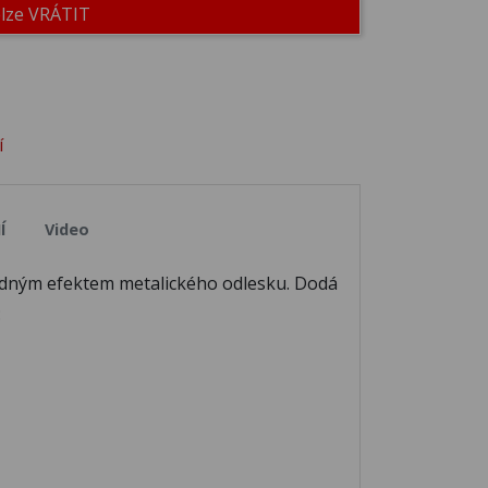
elze VRÁTIT
38
M039
M040
43
M044
M045
í
48
M049
M050
Í
Video
ořádným efektem metalického odlesku. Dodá
53
M054
M055
:
58
M059
M060
63
M064
M065