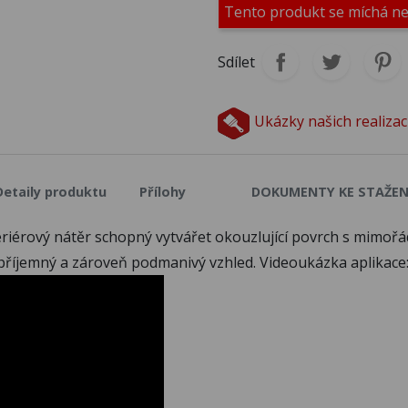
Tento produkt se míchá n
M036
M037
M0
Sdílet
M041
M042
M0
Ukázky našich realizac
M046
M047
M0
Detaily produktu
Přílohy
DOKUMENTY KE STAŽEN
teriérový nátěr schopný vytvářet okouzlující povrch s mim
M051
M052
M0
příjemný a zároveň podmanivý vzhled. Videoukázka aplikace
M056
M057
M0
M061
M062
M0