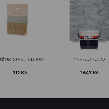
Rychlý náhled
Rychlý náhled


tětec SPALTER 100
MARCOPOLO
ARGENTO
BRONZO
RAME
ALLUMI
ORO
+7
Cena
Cena
312 Kč
1 647 Kč