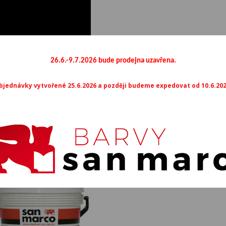
M066
M067
M0
M071
M072
M0
26.6.-9.7.2026 bude prodejna uzavřena.
M076
bjednávky vytvořené 25.6.2026 a později budeme expedovat od 10.6.202
Mohlo by vás také zajímat