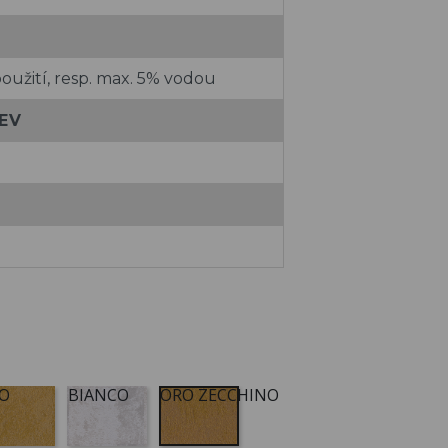
oužití, resp. max. 5% vodou
EV
O
BIANCO
ORO ZECCHINO