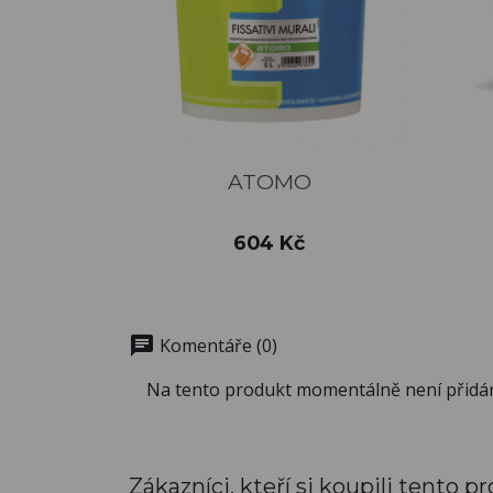
Rychlý náhled

ATOMO
Cena
604 Kč
chat
Komentáře (0)
Na tento produkt momentálně není přidá
Zákazníci, kteří si koupili tento pr