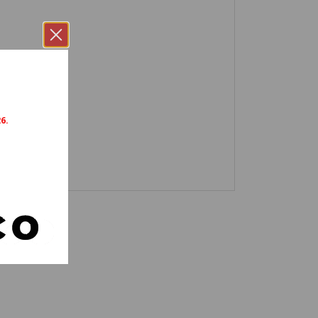
68
M069
M070
73
M074
M075
6.