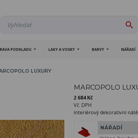

PRAVA PODKLADU
LAKY A VOSKY
BARVY
NÁŘADÍ
ARCOPOLO LUXURY
MARCOPOLO LUX
2 684 Kč
Vč. DPH
interiérový dekorativní nátě
NÁŘADÍ