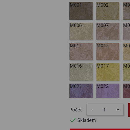
M001
M002
M0
M006
M007
M0
M011
M012
M0
M016
M017
M0
M021
M022
M0
M026
M027
M0
Počet
-
+

Skladem
M031
M032
M0