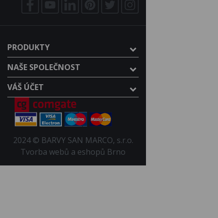
PRODUKTY
NAŠE SPOLEČNOST
VÁŠ ÚČET
2024 © BARVY SAN MARCO, s.r.o.
Tvorba webů a eshopů Brno