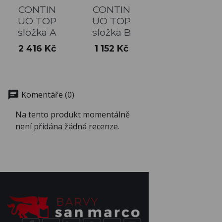
CONTIN
CONTIN
UO TOP
UO TOP
složka A
složka B
Cena
Cena
2 416 Kč
1 152 Kč
chat
Komentáře (0)
Na tento produkt momentálně
není přidána žádná recenze.