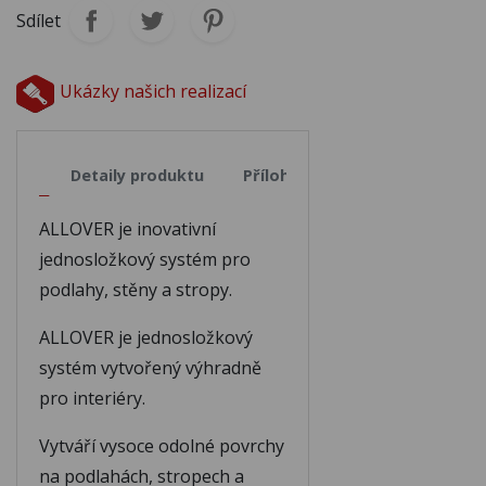
A718
A719
Sdílet
A720
A721
Ukázky našich realizací
A722
opis
Detaily produktu
Přílohy
ALLOVER je inovativní
jednosložkový systém pro
podlahy, stěny a stropy.
ALLOVER je jednosložkový
systém vytvořený výhradně
pro interiéry.
Vytváří vysoce odolné povrchy
na podlahách, stropech a