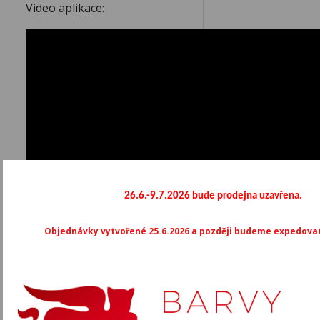
Video aplikace:
26.6.-9.7.2026 bude prodejna uzavřena.
Objednávky vytvořené 25.6.2026 a později budeme expedovat 
Mohlo by vás také