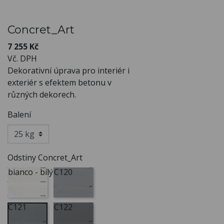
Concret_Art
7 255 Kč
Vč. DPH
Dekorativní úprava pro interiér i
exteriér s efektem betonu v
různých dekorech.
Balení
Odstiny Concret_Art
bianco - bílý
C120
C121
C122