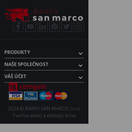
PRODUKTY
NAŠE SPOLEČNOST
VÁŠ ÚČET
2024 © BARVY SAN MARCO, s.r.o.
Tvorba webů a eshopů Brno