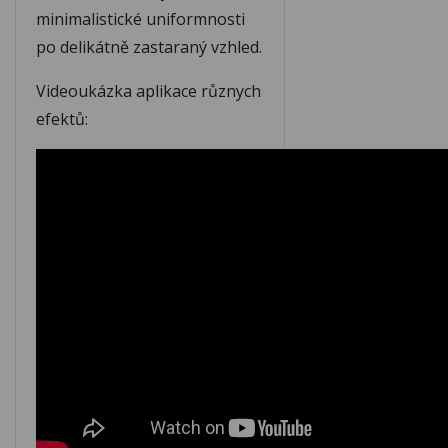
minimalistické uniformnosti
po delikátně zastaraný vzhled.
Videoukázka aplikace různych
efektů: