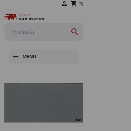

shopping_cart
(0)

MENU