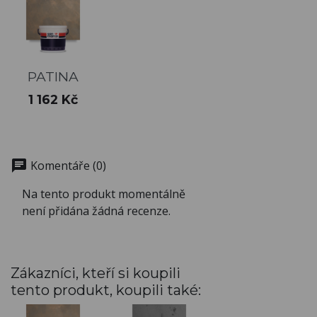
PATINA
Cena
1 162 Kč
chat
Komentáře (0)
Na tento produkt momentálně
není přidána žádná recenze.
Zákazníci, kteří si koupili
tento produkt, koupili také: