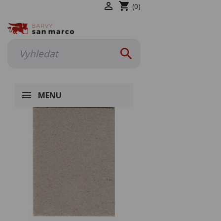

shopping_cart
(0)

MENU