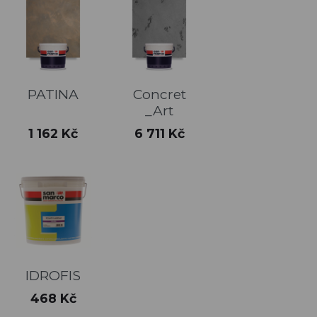
PATINA
Concret
_Art
Cena
Cena
1 162 Kč
6 711 Kč
IDROFIS
Cena
468 Kč