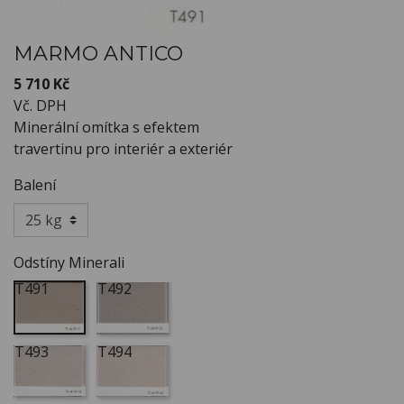
MARMO ANTICO
5 710 Kč
Vč. DPH
Minerální omítka s efektem
travertinu pro interiér a exteriér
Balení
Odstíny Minerali
T491
T492
T493
T494