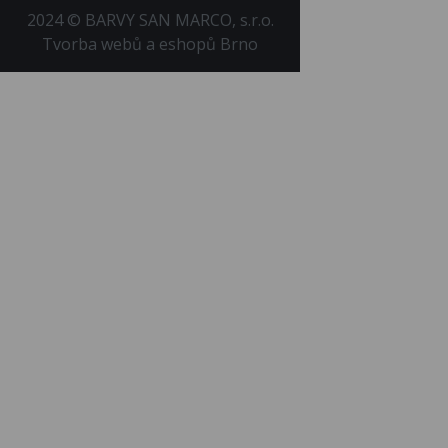
2024 © BARVY SAN MARCO, s.r.o.
Tvorba webů a eshopů Brno