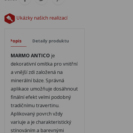
T521
T522
Ukázky našich realizací
T523
T524
Popis
Detaily produktu
MARMO ANTICO
je
dekorativní omítka pro vnitřní
a vnější zdi založená na
minerální báze. Správná
aplikace umožňuje dosáhnout
finální efekt velmi podobný
tradičnímu travertinu.
Aplikovaný povrch vždy
variuje a je charakteristický
stínováním a barevnými