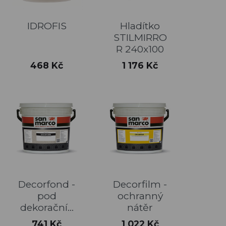
IDROFIS
Hladítko
STILMIRRO
R 240x100
Cena
Cena
468 Kč
1 176 Kč
Decorfond -
Decorfilm -
pod
ochranný
dekorační...
nátěr
Cena
Cena
741 Kč
1 022 Kč