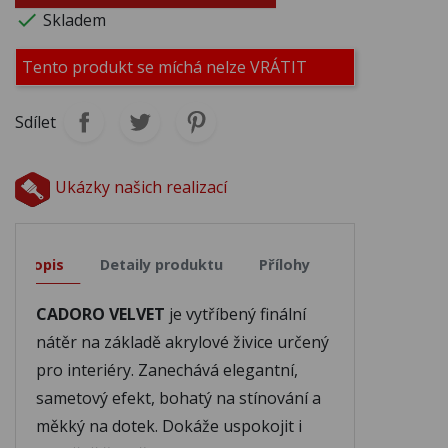

Skladem
M623
M624
M625
Tento produkt se míchá nelze VRÁTIT
Sdílet
M626
M627
M628
Ukázky našich realizací
M629
M630
M631
Popis
Detaily produktu
Přílohy
M632
M633
M634
CADORO VELVET
je vytříbený finální
M635
M636
M637
nátěr na základě akrylové živice určený
pro interiéry. Zanechává elegantní,
sametový efekt, bohatý na stínování a
M638
M639
M640
měkký na dotek. Dokáže uspokojit i