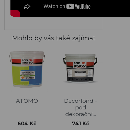
M659
Mohlo by vás také zajímat
ATOMO
Decorfond -
pod
dekorační...
Cena
Cena
604 Kč
741 Kč