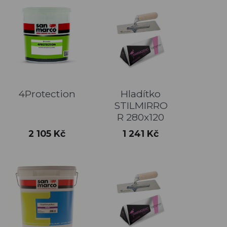
4Protection
Hladítko
STILMIRRO
R 280x120
Cena
Cena
2 105 Kč
1 241 Kč