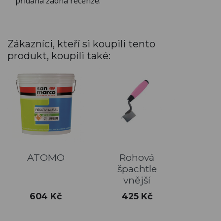
přidána žádná recenze.
Zákazníci, kteří si koupili tento
produkt, koupili také:
ATOMO
Rohová
špachtle
vnější
Cena
Cena
604 Kč
425 Kč