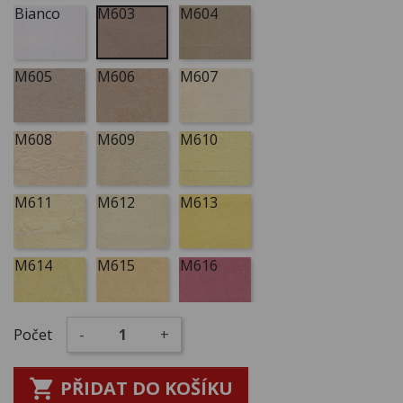
Bianco
M603
M604
M605
M606
M607
M608
M609
M610
M611
M612
M613
M614
M615
M616
M617
M618
M619
Počet
-
+

PŘIDAT DO KOŠÍKU
M620
M621
M622