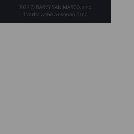
2024 © BARVY SAN MARCO, s.r.o.
Tvorba webů a eshopů Brno