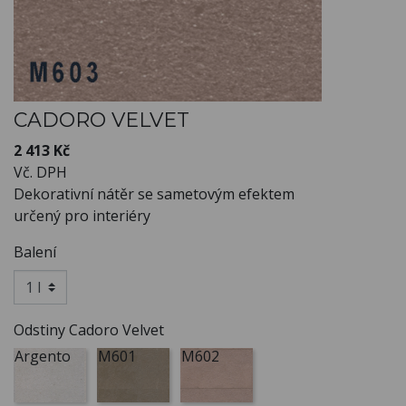
CADORO VELVET
2 413 Kč
Vč. DPH
Dekorativní nátěr se sametovým efektem
určený pro interiéry
Balení
Odstiny Cadoro Velvet
Argento
M601
M602