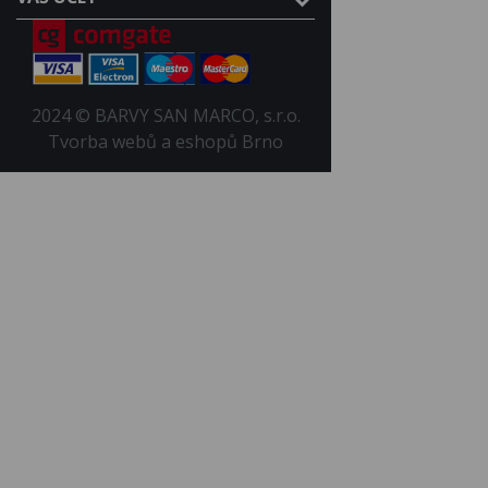
2024 © BARVY SAN MARCO, s.r.o.
Tvorba webů a eshopů Brno