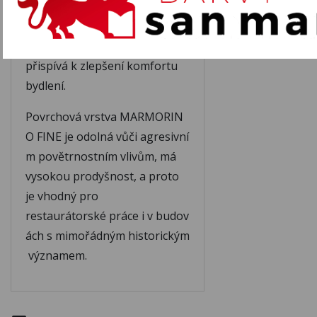
složení zachovává správnou
prodyšnost stěny a
zabraňuje tvorbě plísní, čím
přispívá k zlepšení komfortu
bydlení.
Povrchová
vrstva
MARMORIN
O
FINE
je
odolná
vůči
agresivní
m
povětrnostním vlivům, má
vysokou prodyšnost, a proto
je vhodný pro
restaurátorské
práce
i
v
budov
ách
s
mimořádným
historickým
významem.