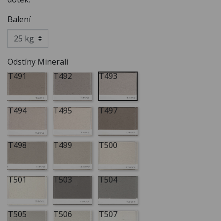
Balení
Odstíny Minerali
T491
T492
T493
T494
T495
T497
T498
T499
T500
T501
T503
T504
T505
T506
T507