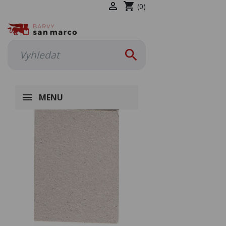

shopping_cart
(0)

MENU