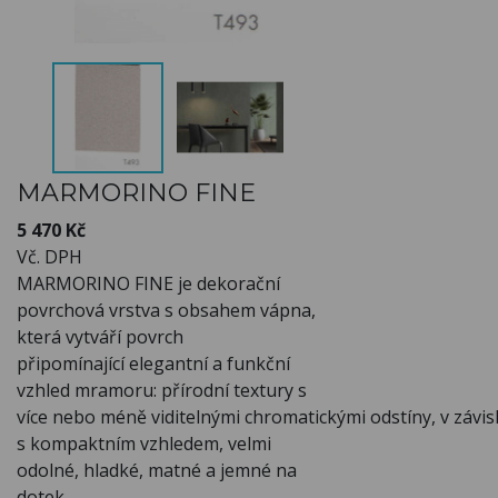
MARMORINO FINE
5 470 Kč
Vč. DPH
MARMORINO FINE je d
ekorační
povrchová vrstva s obsahem vápna,
která vytváří povrch
připomínající
elegantní a funkční
vzhled mramoru: přírodní textury s
více
nebo
méně
viditelnými
chromatickými
odstíny,
v
závis
s kompaktním vzhledem, velmi
odolné, hladké, matné a
jemné na
dotek.