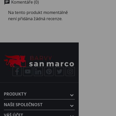
chat
Komentáře (0)
Na tento produkt momentálně
není přidána žádná recenze.
PRODUKTY
NAŠE SPOLEČNOST
VÁŠ ÚČET