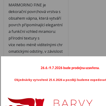
MARMORINO FINE je
d
ekorační povrchová vrstva s
obsahem vápna, která vytváří
povrch připomínající
elegantní
a funkční vzhled mramoru:
přírodní textury s
více
nebo
méně
viditelnými
chr
omatickými
odstíny,
v
závislost
i
na
opracování, s kompaktním
vzhledem, velmi odolné,
26.6.-9.7.2026 bude prodejna uzavřena.
hladké, matné a
jemné na
dotek.
Objednávky vytvořené 25.6.2026 a později budeme expedovat 
Povrchová
vrstva
MARMORIN
O
FINE
je
trvácní
a
ochranná,
a
díky
svému minerálnímu