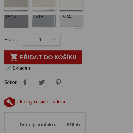
T515
T516
T524
Počet
-
+

PŘIDAT DO KOŠÍKU

Skladem
Sdílet
Ukázky našich realizací
opis
Detaily produktu
Přílohy