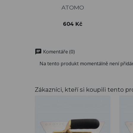
Rychlý náhled

ATOMO
Cena
604 Kč
chat
Komentáře (0)
Na tento produkt momentálně není přidá
Zákazníci, kteří si koupili tento pr