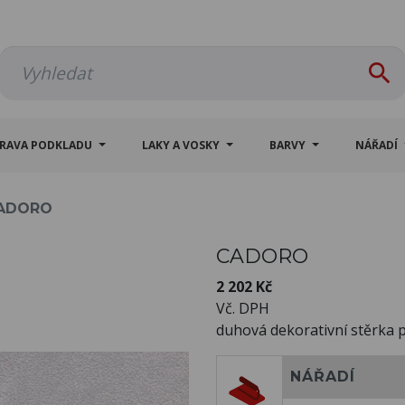

PRAVA PODKLADU
LAKY A VOSKY
BARVY
NÁŘADÍ
ADORO
CADORO
2 202 Kč
Vč. DPH
duhová dekorativní stěrka p
NÁŘADÍ