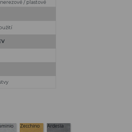
 nerezové / plastové
oužití
EV
stvy
uminio
Zecchino
Ardesia