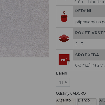
štětec, hladítko
ŘEDĚNÍ
připravený na p
POČET VRST
2 - 3
SPOTŘEBA
6-8 m2/l na 2 vr
Balení
Odstíny CADORO
Argento
Bianco
All