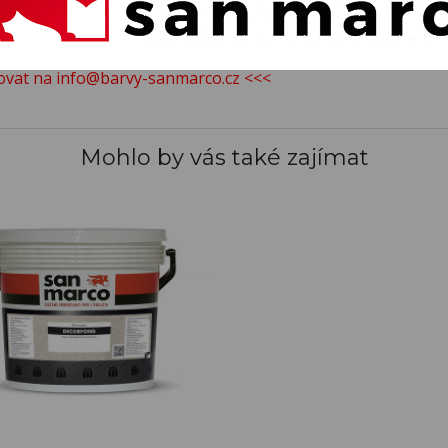
o sprchového koutu,
tému Continuo.
tovat na info@barvy-sanmarco.cz <<<
Mohlo by vás také zajímat