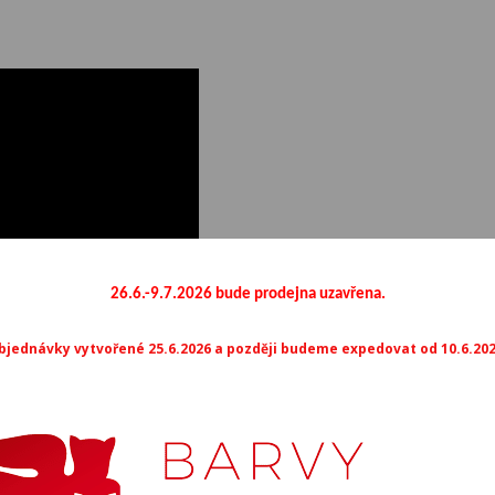
M465
M466
M4
M470
M471
M4
M475
M476
M4
26.6.-9.7.2026 bude prodejna uzavřena.
M480
M481
M4
bjednávky vytvořené 25.6.2026 a později budeme expedovat od 10.6.202
M485
M486
M4
M490
M491
M4