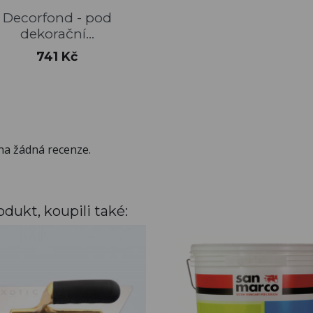
Rychlý náhled

Decorfond - pod
dekorační...
Cena
741 Kč
na žádná recenze.
odukt, koupili také: