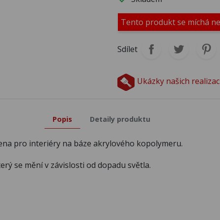
M430
M431
M4
Tento produkt se míchá n
M435
M436
M4
Sdílet
M440
M441
M4
Ukázky našich realizac
M445
M446
M4
Popis
Detaily produktu
rčena pro interiéry na báze akrylového kopolymeru.
M450
M451
M4
rý se mění v závislosti od dopadu světla.
M455
M456
M4
M460
M461
M4