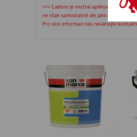
>>> Cadoro je možné aplikovat i přímo d
ne však samostatně ale jako součást sys
Pro více informací nás neváhejte kontak