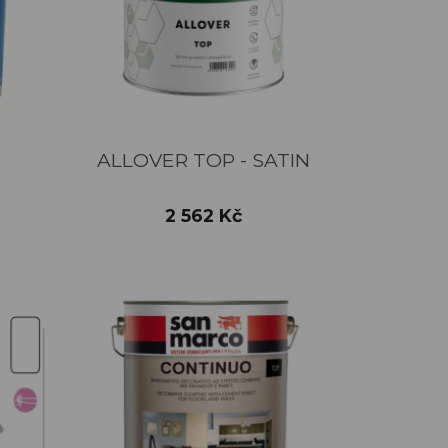
Rychlý náhled

ALLOVER TOP - SATIN
Cena
2 562 Kč