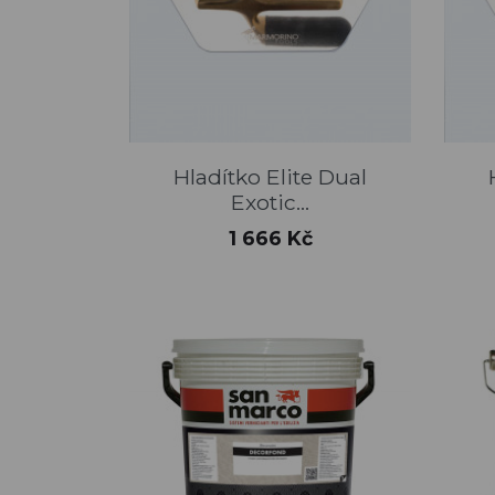
Rychlý náhled

Hladítko Elite Dual
Exotic...
Cena
1 666 Kč