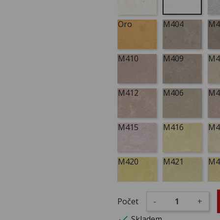
Oro
M404
M4
M410
M409
M4
M412
M406
M4
M415
M416
M4
M420
M421
M4
M425
M426
M4
Počet
-
+

Skladem