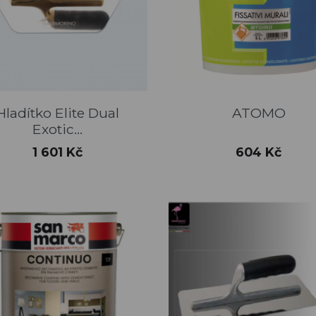
Rychlý náhled
Rychlý náhled


Hladítko Elite Dual
ATOMO
Exotic...
Cena
Cena
1 601 Kč
604 Kč