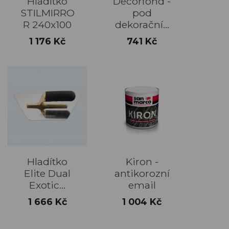
Hladítko
Decorfond -
STILMIRRO
pod
R 240x100
dekorační...
Cena
Cena
1 176 Kč
741 Kč
Hladítko
Kiron -
Elite Dual
antikorozní
Exotic...
email
Cena
Cena
1 666 Kč
1 004 Kč