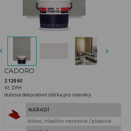


CADORO
2 120 Kč
Vč. DPH
duhová dekorativní stěrka pro interiéry.
NÁŘADÍ
štětec, hladítko nerezové / plastové