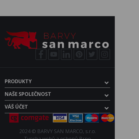
PRODUKTY
NAŠE SPOLEČNOST
VÁŠ ÚČET
2024 © BARVY SAN MARCO, s.r.o.
Tvorba webů a eshopů Brno