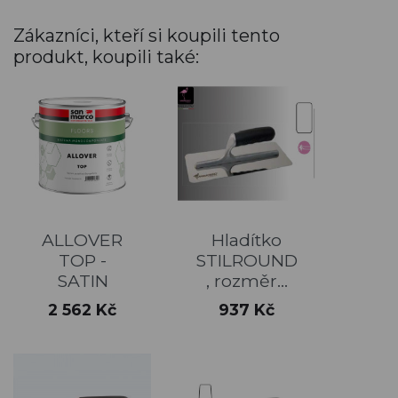
Zákazníci, kteří si koupili tento
produkt, koupili také:
ALLOVER
Hladítko
TOP -
STILROUND
SATIN
, rozměr...
Cena
Cena
2 562 Kč
937 Kč