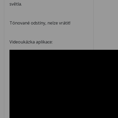
světla.
M437
M438
M439
Tónované odstíny, nelze vrátit!
M440
M441
M442
Videoukázka aplikace:
M443
M444
M445
M446
M447
M448
M449
M450
M451
M452
M453
M454
M455
M456
M457