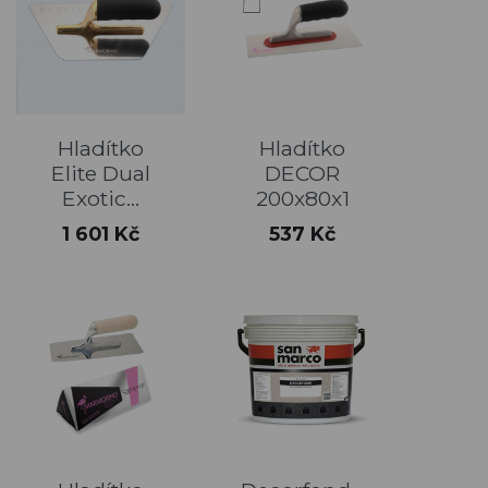
Hladítko
Hladítko
Elite Dual
DECOR
Exotic...
200x80x1
Cena
Cena
1 601 Kč
537 Kč