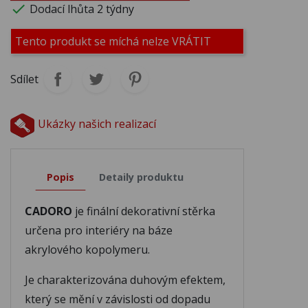

Dodací lhůta 2 týdny
M419
M420
M421
Tento produkt se míchá nelze VRÁTIT
Sdílet
M422
M423
M424
Ukázky našich realizací
M425
M426
M427
Popis
Detaily produktu
M428
M429
M430
CADORO
je finální dekorativní stěrka
M431
M432
M433
určena pro interiéry na báze
akrylového kopolymeru.
M434
M435
M436
Je charakterizována duhovým efektem,
který se mění v závislosti od dopadu