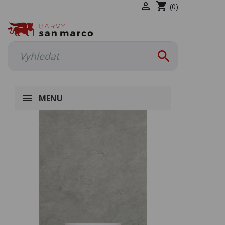

shopping_cart
(0)

MENU