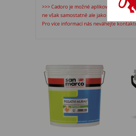
>>> Cadoro je možné aplikovat i přímo d
ne však samostatně ale jako součást sys
Pro více informací nás neváhejte kontak