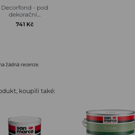
Rychlý náhled

Decorfond - pod
dekorační...
Cena
741 Kč
na žádná recenze.
odukt, koupili také: