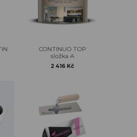
Rychlý náhled

TIN
CONTINUO TOP
složka A
Cena
2 416 Kč