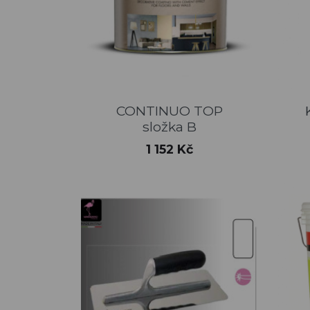
Rychlý náhled

CONTINUO TOP
složka B
Cena
1 152 Kč