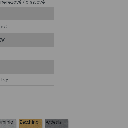
 nerezové / plastové
oužití
EV
stvy
uminio
Zecchino
Ardesia