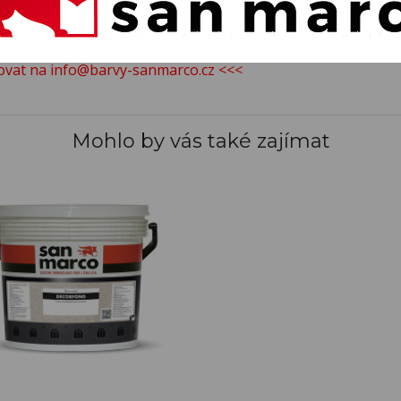
o sprchového koutu,
tému Continuo.
tovat na info@barvy-sanmarco.cz <<<
Mohlo by vás také zajímat