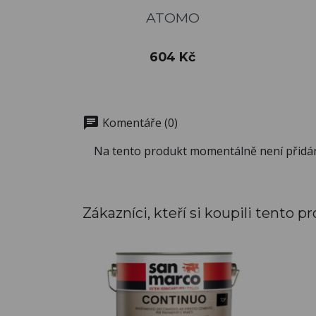
Rychlý náhled

ATOMO
Cena
604 Kč
chat
Komentáře (0)
Na tento produkt momentálně není přidá
Zákazníci, kteří si koupili tento pr