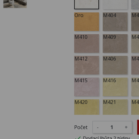
Oro
M404
M4
M410
M409
M4
M412
M406
M4
M415
M416
M4
M420
M421
M4
M425
M426
M4
Počet
-
+

Dodací lhůta 2 týdny