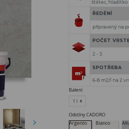
štětec, hladítko
ŘEDĚNÍ
připravený na p
POČET VRST
2 - 3
SPOTŘEBA
6-8 m2/l na 2 vr
Balení
Odstíny CADORO

Argento
Bianco
All