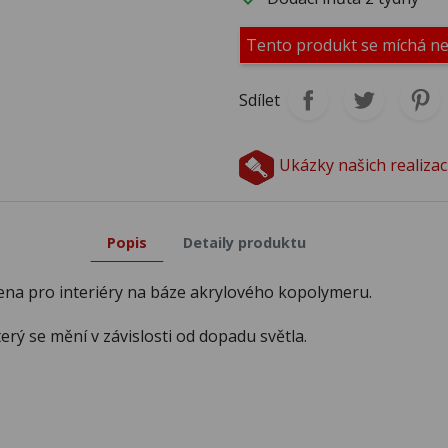
M430
M431
M4
Tento produkt se míchá n
M435
M436
M4
Sdílet
M440
M441
M4
Ukázky našich realizac
M445
M446
M4
Popis
Detaily produktu
rčena pro interiéry na báze akrylového kopolymeru.
M450
M451
M4
rý se mění v závislosti od dopadu světla.
M455
M456
M4
M460
M461
M4