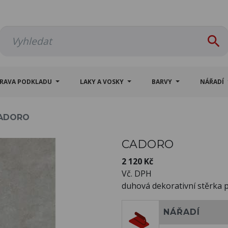

PRAVA PODKLADU
LAKY A VOSKY
BARVY
NÁŘADÍ
ADORO
CADORO
2 120 Kč
Vč. DPH
duhová dekorativní stěrka p
NÁŘADÍ