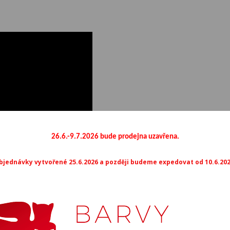
M465
M466
M4
M470
M471
M4
M475
M476
M4
26.6.-9.7.2026 bude prodejna uzavřena.
M480
M481
M4
bjednávky vytvořené 25.6.2026 a později budeme expedovat od 10.6.202
M485
M486
M4
M490
M491
M4