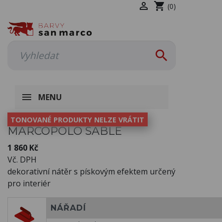

shopping_cart
(0)

MENU
TONOVANÉ PRODUKTY NELZE VRÁTIT
MARCOPOLO SABLE
1 860 Kč
Vč. DPH
dekorativní nátěr s pískovým efektem určený
pro interiér
NÁŘADÍ