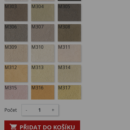
M303
M304
M305
M306
M307
M308
M309
M310
M311
M312
M313
M314
M315
M316
M317
M318
M319
M320
Počet
-
+

PŘIDAT DO KOŠÍKU
M321
M322
M323