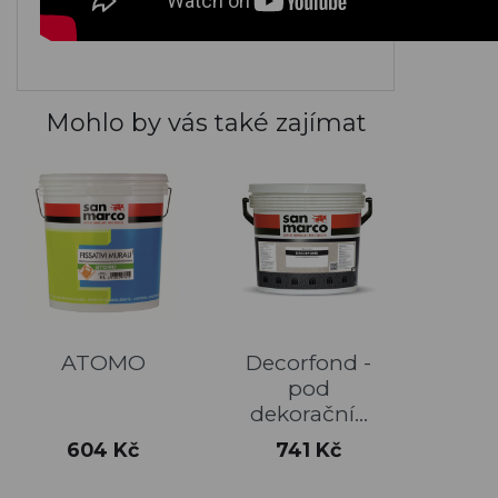
Mohlo by vás také zajímat
ATOMO
Decorfond -
pod
dekorační...
Cena
Cena
604 Kč
741 Kč