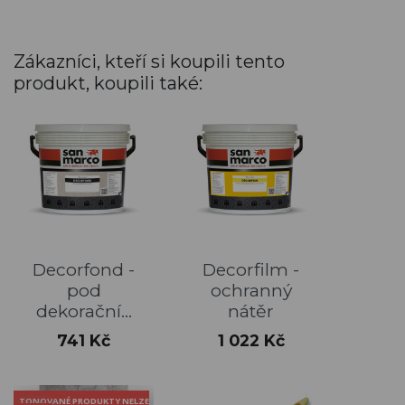
Zákazníci, kteří si koupili tento
produkt, koupili také:
Decorfond -
Decorfilm -
pod
ochranný
dekorační...
nátěr
Cena
Cena
741 Kč
1 022 Kč
TONOVANÉ PRODUKTY NELZE