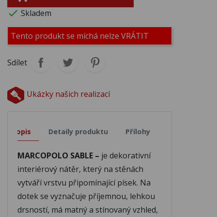

Skladem
M324
M325
M326
Tento produkt se míchá nelze VRÁTIT
Sdílet
M327
M328
M329
Ukázky našich realizací
M330
M331
M332
Popis
Detaily produktu
Přílohy
M333
M334
M335
MARCOPOLO SABLE –
je dekorativní
M336
M337
M338
interiérový nátěr, který na stěnách
vytváří vrstvu připomínající písek. Na
dotek se vyznačuje příjemnou, lehkou
M339
M340
M341
drsností, má matný a stínovaný vzhled,