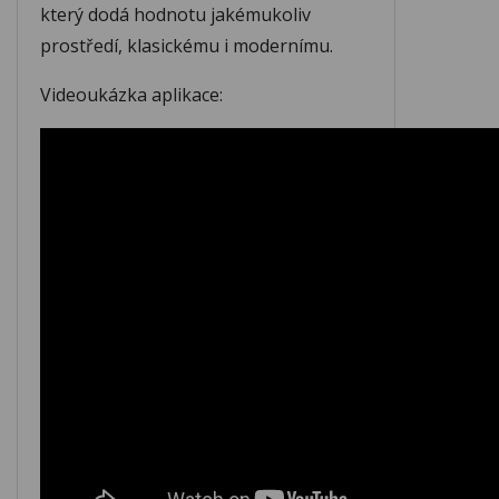
který dodá hodnotu jakémukoliv
M342
M343
M344
prostředí, klasickému i modernímu.
Videoukázka aplikace:
M345
M346
M347
M348
M349
M350
M351
M352
M353
M354
M355
M356
M357
M358
M359