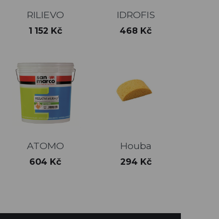
RILIEVO
IDROFIS
Cena
Cena
1 152 Kč
468 Kč
ATOMO
Houba
Cena
Cena
604 Kč
294 Kč