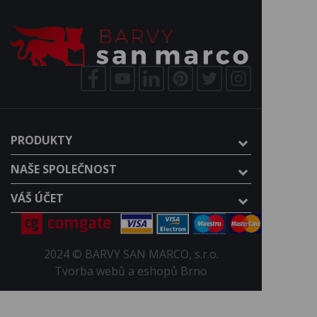
PRODUKTY
NAŠE SPOLEČNOST
VÁŠ ÚČET
2024 © BARVY SAN MARCO, s.r.o.
Tvorba webů a eshopů Brno