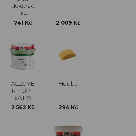
dekorač
ní...
Cena
Cena
741 Kč
2 009 Kč
ALLOVE
Houba
R TOP -
SATIN
Cena
Cena
2 562 Kč
294 Kč