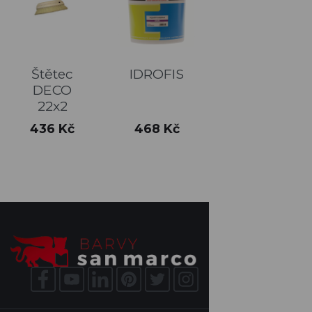
Štětec
IDROFIS
DECO
22x2
Cena
Cena
436 Kč
468 Kč