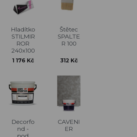
Hladítko
Štětec
STILMIR
SPALTE
ROR
R 100
240x100
Cena
Cena
1 176 Kč
312 Kč
Decorfo
CAVENI
nd -
ER
pod