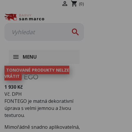

shopping_cart
(0)

MENU
TONOVANÉ PRODUKTY NELZE
FONTEGO
VRÁTIT
1 930 Kč
Vč. DPH
FONTEGO je matná dekorativní
úprava s velmi jemnou a živou
texturou.
Mimořádně snadno aplikovatelná,