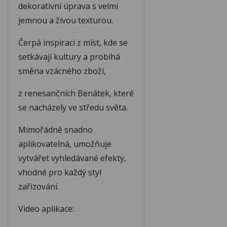
dekorativní úprava s velmi
jemnou a živou texturou.
M125
M126
Čerpá inspiraci z míst, kde se
setkávají kultury a probíhá
M127
M128
směna vzácného zboží,
z renesančních Benátek, které
M129
M130
se nacházely ve středu světa.
Mimořádně snadno
M131
M132
aplikovatelná, umožňuje
vytvářet vyhledávané efekty,
vhodné pro každý styl
M133
M134
zařizování.
M135
M136
Video aplikace: