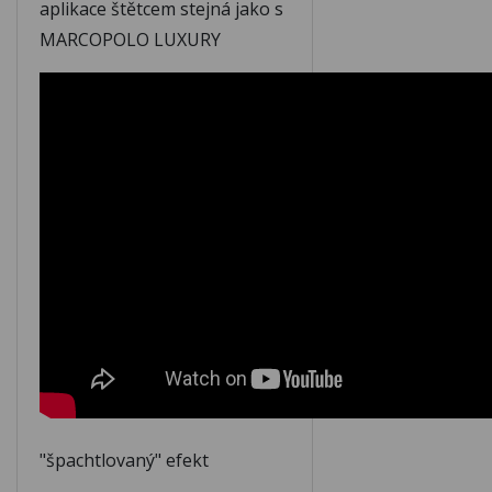
aplikace štětcem stejná jako s
M137
M138
MARCOPOLO LUXURY
M139
M140
M141
M142
M143
M144
M145
M146
M147
M148
"špachtlovaný" efekt