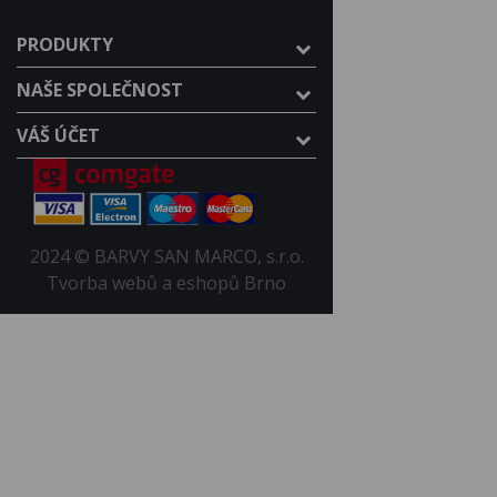
PRODUKTY
NAŠE SPOLEČNOST
VÁŠ ÚČET
2024 © BARVY SAN MARCO, s.r.o.
Tvorba webů a eshopů Brno