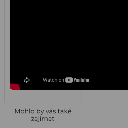
M149
M150
M151
M152
M153
M154
M155
M156
M157
M158
M159
M160
Mohlo by vás také
zajímat
ARGENTO