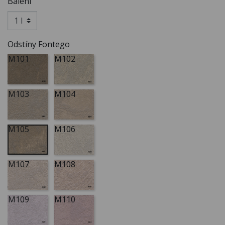
Balení
Odstíny Fontego
M101
M102
M103
M104
M105
M106
M107
M108
M109
M110