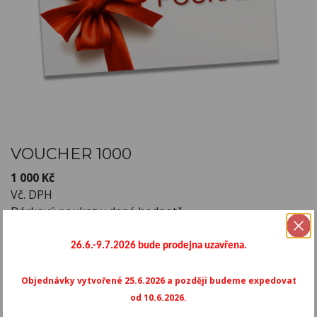
VOUCHER 1000
1 000 Kč
Vč. DPH
Dárkový poukaz v dané hodnotě
Počet
-
+
26.6.-9.7.2026 bude prodejna uzavřena.
Objednávky vytvořené 25.6.2026 a později budeme expedovat

PŘIDAT DO KOŠÍKU
od 10.6.2026.