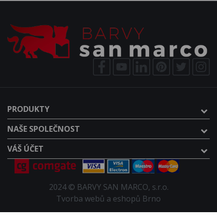
PRODUKTY
NAŠE SPOLEČNOST
VÁŠ ÚČET
2024 © BARVY SAN MARCO, s.r.o.
Tvorba webů a eshopů Brno